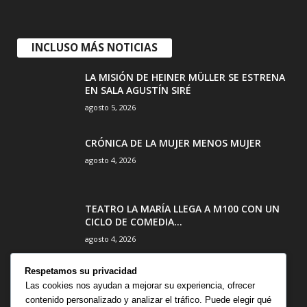
INCLUSO MÁS NOTICIAS
LA MISIÓN DE HEINER MÜLLER SE ESTRENA
EN SALA AGUSTÍN SIRÉ
agosto 5, 2026
CRÓNICA DE LA MUJER MENOS MUJER
agosto 4, 2026
TEATRO LA MARÍA LLEGA A M100 CON UN
CICLO DE COMEDIA...
agosto 4, 2026
Respetamos su privacidad
Las cookies nos ayudan a mejorar su experiencia, ofrecer
contenido personalizado y analizar el tráfico. Puede elegir qué
CATEGORÍA POPULAR