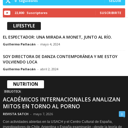
0
Seguidores
SEGUIR
22,800
Suscriptores
SUSCRIBIRTE
LIFESTYLE
EL ESPECTADOR: UNA MIRADA A MONET, JUNTO AL RÍO.
Guillermo Pallacán
-
mayo 4, 2024
SOY DIRECTORA DE DANZA CONTEMPORÁNEA Y ME ESTOY
VOLVIENDO LOCA
Guillermo Pallacán
-
abril 2, 2024
NUTRITION
BIBLIOTECA
ACADÉMICOS INTERNACIONALES ANALIZAN
MITOS EN TORNO AL PORNO
REVISTA SATCH
-
mayo 7, 2026
0
Con actividades abiertas en la USACH y el Centro Cultural de España,
investigadores de Chile, Argentina y España examinarán –desde la teoría de