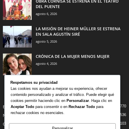
OBRA CORNISA SE ESTRENA EN EL TEATRO
DEL PUENTE
agosto 6, 2026
LA MISIÓN DE HEINER MÜLLER SE ESTRENA
EN SALA AGUSTÍN SIRÉ
agosto 5, 2026
CRÓNICA DE LA MUJER MENOS MUJER
agosto 4, 2026
Respetamos su privacidad
Las cookies nos ayudan a mejorar su experiencia, ofrecer
contenido personalizado y analizar el tráfico. Puede elegir qué
CATEGORÍA POPULAR
cookies permitir haciendo clic en
Personalizar
. Haga clic en
770
Aceptar Todo
para consentir o en
Rechazar Todo
para
BIBLIOTECA
rechazar cookies no esenciales.
536
NOTICIAS
103
CRITICAS
Personalizar