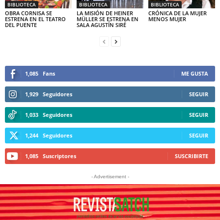
BIBLIOTECA
BIBLIOTECA
BIBLIOTECA
OBRA CORNISA SE
LA MISIÓN DE HEINER
CRÓNICA DE LA MUJER
ESTRENA EN EL TEATRO
MÜLLER SE ESTRENA EN
MENOS MUJER
DEL PUENTE
SALA AGUSTÍN SIRÉ
1,085
Fans
ME GUSTA
1,929
Seguidores
SEGUIR
1,033
Seguidores
SEGUIR
1,244
Seguidores
SEGUIR
1,085
Suscriptores
SUSCRIBIRTE
- Advertisement -