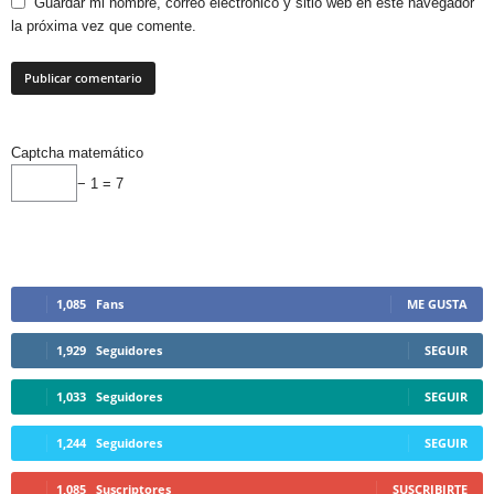
Guardar mi nombre, correo electrónico y sitio web en este navegador
la próxima vez que comente.
Captcha matemático
− 1 = 7
1,085
Fans
ME GUSTA
1,929
Seguidores
SEGUIR
1,033
Seguidores
SEGUIR
1,244
Seguidores
SEGUIR
1,085
Suscriptores
SUSCRIBIRTE