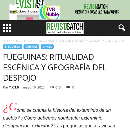
Inicio
BIBLIOTECA
FUEGUINAS: RITUALIDAD ESCÉNICA Y GEOGRAFÍA DEL DESPOJO
BIBLIOTECA
CRITICAS
DANZA
FUEGUINAS: RITUALIDAD
ESCÉNICA Y GEOGRAFÍA DEL
DESPOJO
Por
T.K T.K
-
mayo 10, 2026
613
0
¿C
ómo se cuenta la historia del exterminio de un
pueblo? ¿Cómo debemos nombrarlo: exterminio,
desaparición, extinción?
Las preguntas que atraviesan