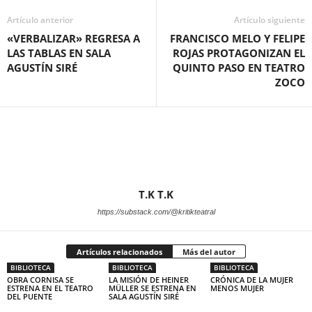
Artículo anterior
Artículo siguiente
«VERBALIZAR» REGRESA A
FRANCISCO MELO Y FELIPE
LAS TABLAS EN SALA
ROJAS PROTAGONIZAN EL
AGUSTÍN SIRÉ
QUINTO PASO EN TEATRO
ZOCO
T.K T.K
https://substack.com/@kritikteatral
Artículos relacionados
Más del autor
BIBLIOTECA
BIBLIOTECA
BIBLIOTECA
OBRA CORNISA SE
LA MISIÓN DE HEINER
CRÓNICA DE LA MUJER
ESTRENA EN EL TEATRO
MÜLLER SE ESTRENA EN
MENOS MUJER
DEL PUENTE
SALA AGUSTÍN SIRÉ