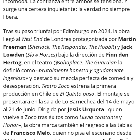
incómoda. La confianza entre ambos se tensiona. Y
surge una certeza inquietante: la verdad no siempre
libera.
Tras su paso triunfal por Edimburgo en 2024, la obra
llegó al
West End
de Londres protagonizada por
Martin
Freeman
(
Sherlock, The Responder, The Hobbit
) y
Jack
Lowden
(
Slow Horses
) bajo la dirección de
Finn den
Hertog
, en el teatro
@sohoplace
.
The Guardian
la
definió como
«brutalmente honesta y agudamente
ingeniosa»
y destacó su mezcla perfecta de comedia y
desesperación.
Teatro Zoco
estrena la primera
producción en Chile de
El Quinto paso
. El montaje se
presentará en la sala de Lo Barnechea del 14 de mayo
al 21 de junio. Dirigida por
Jesús Urqueta
–quien
vuelve a Zoco tras éxitos como
Lluvia constante
y
Honor
–, la obra marca también el regreso a las tablas
de
Francisco Melo
, quien no pisa el escenario desde