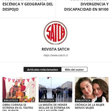
ESCÉNICA Y GEOGRAFÍA DEL
DIVERGENCIA Y
DESPOJO
DISCAPACIDAD EN M100
REVISTA SATCH
https://www.satch.cl
Artículos relacionados
Más del autor
BIBLIOTECA
BIBLIOTECA
BIBLIOTECA
OBRA CORNISA SE
LA MISIÓN DE HEINER
CRÓNICA DE LA MUJER
ESTRENA EN EL TEATRO
MÜLLER SE ESTRENA EN
MENOS MUJER
DEL PUENTE
SALA AGUSTÍN SIRÉ