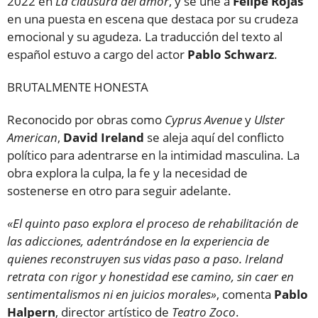
2022 en
La clausura del amor
, y se une a
Felipe Rojas
en una puesta en escena que destaca por su crudeza
emocional y su agudeza. La traducción del texto al
español estuvo a cargo del actor
Pablo Schwarz
.
BRUTALMENTE HONESTA
Reconocido por obras como
Cyprus Avenue
y
Ulster
American
,
David Ireland
se aleja aquí del conflicto
político para adentrarse en la intimidad masculina. La
obra explora la culpa, la fe y la necesidad de
sostenerse en otro para seguir adelante.
«El quinto paso explora el proceso de rehabilitación de
las adicciones, adentrándose en la experiencia de
quienes reconstruyen sus vidas paso a paso. Ireland
retrata con rigor y honestidad ese camino, sin caer en
sentimentalismos ni en juicios morales»
, comenta
Pablo
Halpern
, director artístico de
Teatro Zoco
.