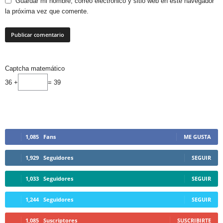
Guardar mi nombre, correo electrónico y sitio web en este navegador
la próxima vez que comente.
Captcha matemático
36 +
= 39
1,085
Fans
ME GUSTA
1,929
Seguidores
SEGUIR
1,033
Seguidores
SEGUIR
1,244
Seguidores
SEGUIR
1,085
Suscriptores
SUSCRIBIRTE