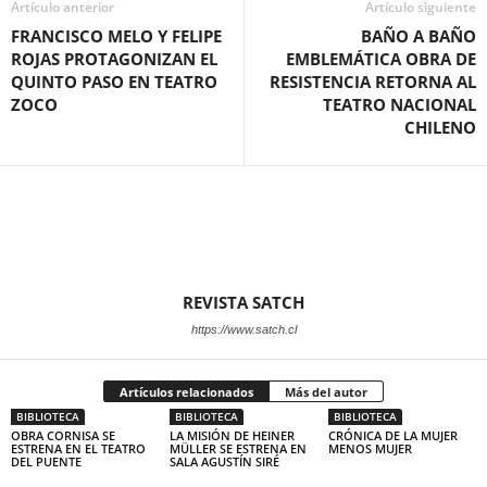
Artículo anterior
Artículo siguiente
FRANCISCO MELO Y FELIPE
BAÑO A BAÑO
ROJAS PROTAGONIZAN EL
EMBLEMÁTICA OBRA DE
QUINTO PASO EN TEATRO
RESISTENCIA RETORNA AL
ZOCO
TEATRO NACIONAL
CHILENO
REVISTA SATCH
https://www.satch.cl
Artículos relacionados
Más del autor
BIBLIOTECA
BIBLIOTECA
BIBLIOTECA
OBRA CORNISA SE
LA MISIÓN DE HEINER
CRÓNICA DE LA MUJER
ESTRENA EN EL TEATRO
MÜLLER SE ESTRENA EN
MENOS MUJER
DEL PUENTE
SALA AGUSTÍN SIRÉ