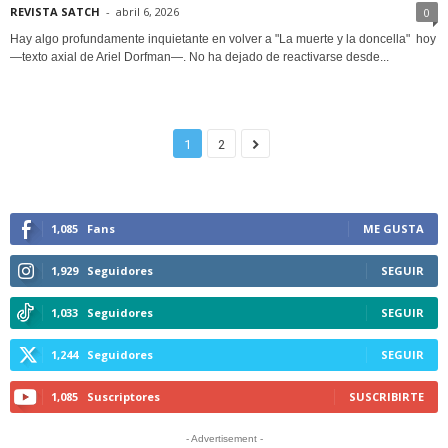
REVISTA SATCH
-
abril 6, 2026
0
Hay algo profundamente inquietante en volver a "La muerte y la doncella" hoy
—texto axial de Ariel Dorfman—. No ha dejado de reactivarse desde...
1
2
1,085
Fans
ME GUSTA
1,929
Seguidores
SEGUIR
1,033
Seguidores
SEGUIR
1,244
Seguidores
SEGUIR
1,085
Suscriptores
SUSCRIBIRTE
- Advertisement -