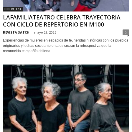
BIBLIOTECA
LAFAMILIATEATRO CELEBRA TRAYECTORIA
CON CICLO DE REPERTORIO EN M100
REVISTA SATCH
-
mayo 29, 2026
0
Experiencias de mujeres en espacios de fe, heridas históricas con los pueblos
originarios y luchas socioambientales cruzan la retrospectiva que la
reconocida compañía chilena...