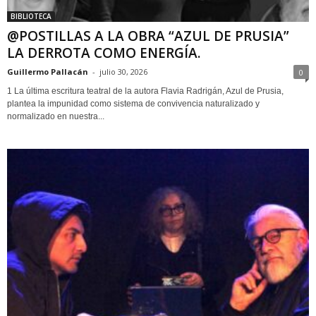
BIBLIOTECA
@POSTILLAS A LA OBRA “AZUL DE PRUSIA”
LA DERROTA COMO ENERGÍA.
Guillermo Pallacán
-
julio 30, 2026
0
1 La última escritura teatral de la autora Flavia Radrigán, Azul de Prusia,
plantea la impunidad como sistema de convivencia naturalizado y
normalizado en nuestra...