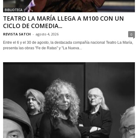
BIBLIOTECA
TEATRO LA MARÍA LLEGA A M100 CON UN
CICLO DE COMEDIA...
REVISTA SATCH
-
agosto 4, 2026
0
Entre el 6 y el 30 de agosto, la destacada compañía nacional Teatro La María,
presenta las obras "Fe de Ratas" y "La Nueva...