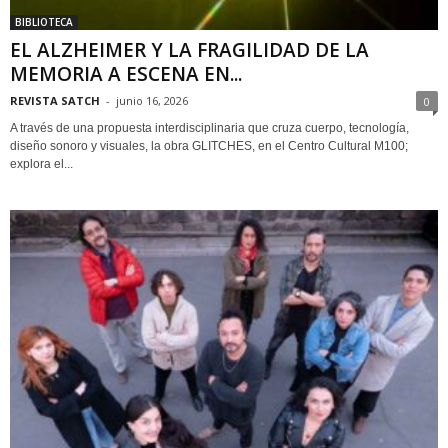
BIBLIOTECA
EL ALZHEIMER Y LA FRAGILIDAD DE LA
MEMORIA A ESCENA EN...
REVISTA SATCH
-
junio 16, 2026
0
A través de una propuesta interdisciplinaria que cruza cuerpo, tecnología,
diseño sonoro y visuales, la obra GLITCHES, en el Centro Cultural M100;
explora el...