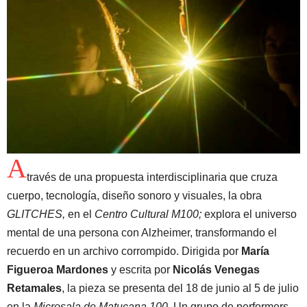
A
través de una propuesta interdisciplinaria que cruza
cuerpo, tecnología, diseño sonoro y visuales, la obra
GLITCHES,
en el
Centro Cultural M100;
explora el universo
mental de una persona con Alzheimer, transformando el
recuerdo en un archivo corrompido. Dirigida por
María
Figueroa Mardones
y escrita por
Nicolás Venegas
Retamales
, la pieza se presenta del 18 de junio al 5 de julio
en la
Microsala de Matucana 100
. Un grupo de performers