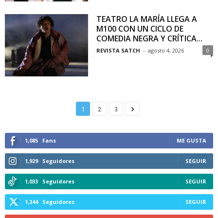
TEATRO LA MARÍA LLEGA A
M100 CON UN CICLO DE
COMEDIA NEGRA Y CRÍTICA...
REVISTA SATCH
-
agosto 4, 2026
0
1
2
3
1,085
Fans
ME GUSTA
1,929
Seguidores
SEGUIR
1,033
Seguidores
SEGUIR
1,244
Seguidores
SEGUIR