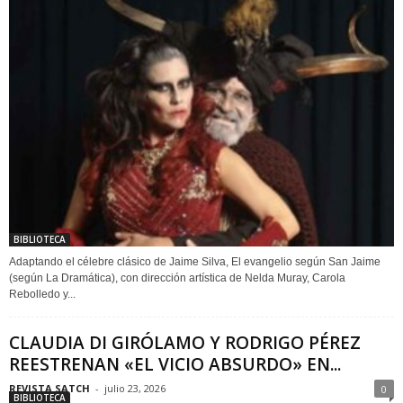
BIBLIOTECA
Adaptando el célebre clásico de Jaime Silva, El evangelio según San Jaime
(según La Dramática), con dirección artística de Nelda Muray, Carola
Rebolledo y...
CLAUDIA DI GIRÓLAMO Y RODRIGO PÉREZ
REESTRENAN «EL VICIO ABSURDO» EN...
REVISTA SATCH
-
julio 23, 2026
0
BIBLIOTECA