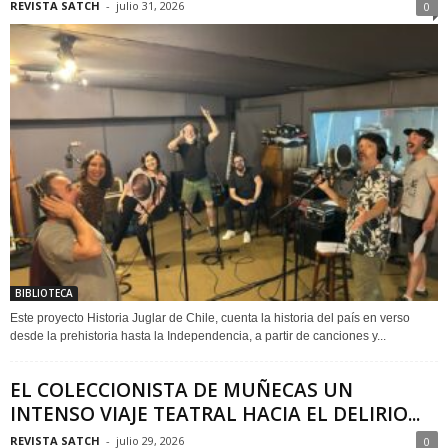
REVISTA SATCH
-
julio 31, 2026
0
BIBLIOTECA
Este proyecto Historia Juglar de Chile, cuenta la historia del país en verso
desde la prehistoria hasta la Independencia, a partir de canciones y...
EL COLECCIONISTA DE MUÑECAS UN
INTENSO VIAJE TEATRAL HACIA EL DELIRIO...
REVISTA SATCH
-
julio 29, 2026
0