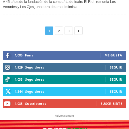
A 45 años de la fundación de la compañía de teatro El Riel, remonta Los
Amantes y Los Ojos; una obra de amor intimista...
1
2
3
1,085
Fans
ME GUSTA
1,929
Seguidores
SEGUIR
1,033
Seguidores
SEGUIR
1,244
Seguidores
SEGUIR
1,085
Suscriptores
SUSCRIBIRTE
- Advertisement -