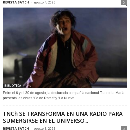
REVISTA SATCH
-
agosto 4, 2026
0
BIBLIOTECA
Entre el 6 y el 30 de agosto, la destacada compañía nacional Teatro La María,
presenta las obras "Fe de Ratas" y "La Nueva...
TNCh SE TRANSFORMA EN UNA RADIO PARA
SUMERGIRSE EN EL UNIVERSO...
REVISTA SATCH
-
agosto 3, 2026
0