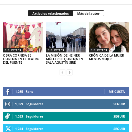
Artículos relacionados
Más del autor
BIBLIOTECA
BIBLIOTECA
BIBLIOTECA
OBRA CORNISA SE
LA MISIÓN DE HEINER
CRÓNICA DE LA MUJER
ESTRENA EN EL TEATRO
MÜLLER SE ESTRENA EN
MENOS MUJER
DEL PUENTE
SALA AGUSTÍN SIRÉ
1,085
Fans
ME GUSTA
1,929
Seguidores
SEGUIR
1,033
Seguidores
SEGUIR
1,244
Seguidores
SEGUIR