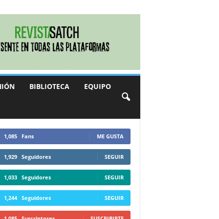
NIÓN
BIBLIOTECA
EQUIPO
1,085
Fans
ME GUSTA
1,929
Seguidores
SEGUIR
1,033
Seguidores
SEGUIR
1,244
Seguidores
SEGUIR
1,085
Suscriptores
SUSCRIBIRTE