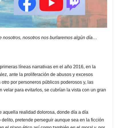
 de nosotros, nosotros nos burlaremos algún día…
rimeras líneas narrativas en el año 2016, en la
ez, ante la proliferación de abusos y excesos
 otro por personeros públicos poderosos y, las
 velar para evitarlos, se cubrían la vista con un gran
 aquella realidad dolorosa, donde día a día
elito, pretende perseguir aunque sea en la ficción
en el plano ético así como también en el moral y, por