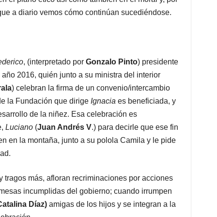
 que a diario vemos cómo continúan sucediéndose.
ederico
, (interpretado por
Gonzalo Pinto
) presidente
año 2016, quién junto a su ministra del interior
ala
) celebran la firma de un convenio/intercambio
de la Fundación que dirige
Ignacia
es beneficiada, y
esarrollo de la niñez. Esa celebración es
e,
Luciano
(
Juan Andrés V
.) para decirle que ese fin
n en la montaña, junto a su polola Camila y le pide
dad.
y tragos más, afloran recriminaciones por acciones
omesas incumplidas del gobierno; cuando irrumpen
atalina Díaz)
amigas de los hijos y se integran a la