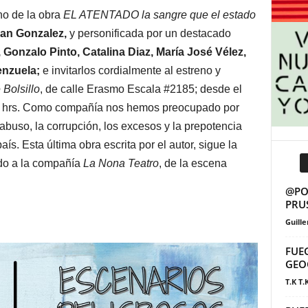
eno de la obra
EL ATENTADO la sangre que el estado
ian Gonzalez,
y personificada por un destacado
Gonzalo Pinto, Catalina Diaz, María José Vélez,
enzuela;
e invitarlos cordialmente al estreno y
 Bolsillo
, de calle Erasmo Escala #2185; desde el
30 hrs. Como compañía nos hemos preocupado por
abuso, la corrupción, los excesos y la prepotencia
ís. Esta última obra escrita por el autor, sigue la
ado a la compañía
La Nona Teatro
, de la escena
.
@POS
PRU
Guill
FUE
GEO
T.K T.