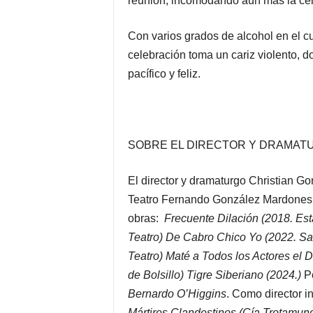
reunión, incomodando aún más la cel
Con varios grados de alcohol en el c
celebración toma un cariz violento, d
pacífico y feliz.
SOBRE EL DIRECTOR Y DRAMAT
El director y dramaturgo Christian Go
Teatro Fernando González Mardones, 
obras:
Frecuente Dilación (2018. Es
Teatro) De Cabro Chico Yo (2022. Sa
Teatro) Maté a Todos los Actores el 
de Bolsillo) Tigre Siberiano (2024.)
P
Bernardo O’Higgins
. Como director in
Mártires Clandestinos (Cía Trotamun