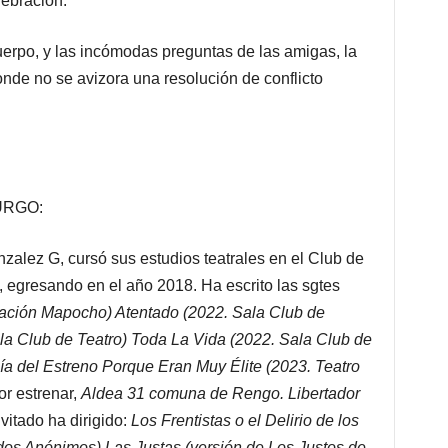
ebración.
uerpo, y las incómodas preguntas de las amigas, la
onde no se avizora una resolución de conflicto
URGO:
nzalez G, cursó sus estudios teatrales en el Club de
egresando en el año 2018. Ha escrito las sgtes
tación Mapocho) Atentado (2022. Sala Club de
la Club de Teatro) Toda La Vida (2022. Sala Club de
Día del Estreno Porque Eran Muy Élite (2023. Teatro
or estrenar,
Aldea 31 comuna de Rengo. Libertador
vitado ha dirigido:
Los Frentistas o el Delirio de los
dos Anónimos) Las Justas (versión de Los Justos de