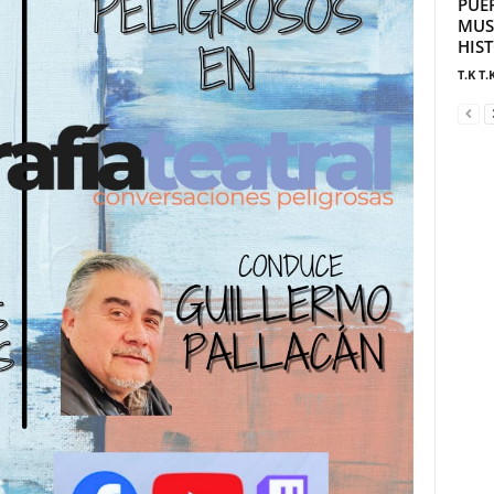
PUE
MUS
HIS
T.K T.