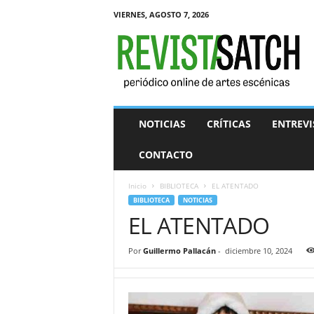
VIERNES, AGOSTO 7, 2026
R
e
v
i
s
t
a
NOTICIAS
CRÍTICAS
ENTREVI
S
A
CONTACTO
T
C
Inicio
BIBLIOTECA
EL ATENTADO
H
BIBLIOTECA
NOTICIAS
EL ATENTADO
Por
Guillermo Pallacán
-
diciembre 10, 2024