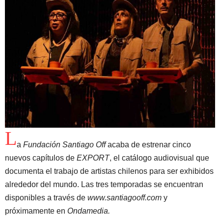
L
a
Fundación Santiago Off
acaba de estrenar cinco
nuevos capítulos de
EXPORT
, el catálogo audiovisual que
documenta el trabajo de artistas chilenos para ser exhibidos
alrededor del mundo. Las tres temporadas se encuentran
disponibles a través de
www.santiagooff.com
y
próximamente en
Ondamedia.