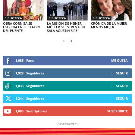
BIBLIOTECA
BIBLIOTECA
BIBLIOTECA
OBRA CORNISA SE
LA MISIÓN DE HEINER
CRÓNICA DE LA MUJER
ESTRENA EN EL TEATRO
MÜLLER SE ESTRENA EN
MENOS MUJER
DEL PUENTE
SALA AGUSTÍN SIRÉ
1,085
Fans
ME GUSTA
1,929
Seguidores
SEGUIR
1,033
Seguidores
SEGUIR
1,244
Seguidores
SEGUIR
1,085
Suscriptores
SUSCRIBIRTE
- Advertisement -