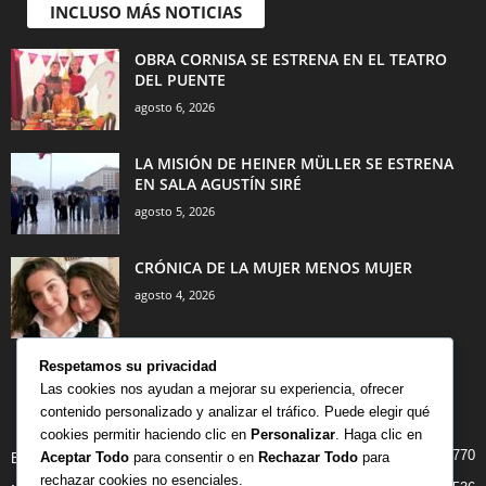
INCLUSO MÁS NOTICIAS
OBRA CORNISA SE ESTRENA EN EL TEATRO
DEL PUENTE
agosto 6, 2026
LA MISIÓN DE HEINER MÜLLER SE ESTRENA
EN SALA AGUSTÍN SIRÉ
agosto 5, 2026
CRÓNICA DE LA MUJER MENOS MUJER
agosto 4, 2026
Respetamos su privacidad
Las cookies nos ayudan a mejorar su experiencia, ofrecer
contenido personalizado y analizar el tráfico. Puede elegir qué
CATEGORÍA POPULAR
cookies permitir haciendo clic en
Personalizar
. Haga clic en
770
Aceptar Todo
para consentir o en
Rechazar Todo
para
BIBLIOTECA
rechazar cookies no esenciales.