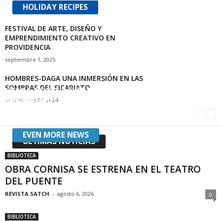
HOLIDAY RECIPES
FESTIVAL DE ARTE, DISEÑO Y
EMPRENDIMIENTO CREATIVO EN
PROVIDENCIA
septiembre 1, 2025
HOMBRES-DAGA UNA INMERSIÓN EN LAS
SOMBRAS DEL SICARIATO
VANIA. ESCENAS DE LA VIDA EN EL CAMPO EN
EXPERIENCIA DIGITAL: RESISTENCIA en TEATRO
NECESIDADES DE UN AUMENTO
TEATRO ICTUS
septiembre 27, 2024
SIDARTE
Guillermo Pallacán
-
enero 7, 2020
Guillermo Pallacán
-
junio 6, 2024
Guillermo Pallacán
-
septiembre 28, 2020
EVEN MORE NEWS
ÚLTIMAS NOTICIAS
BIBLIOTECA
OBRA CORNISA SE ESTRENA EN EL TEATRO
DEL PUENTE
REVISTA SATCH
-
agosto 6, 2026
0
BIBLIOTECA