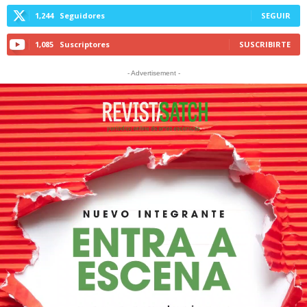
1,244
Seguidores
SEGUIR
1,085
Suscriptores
SUSCRIBIRTE
- Advertisement -