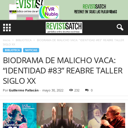
Inicio
BIBLIOTECA
BIODRAMA DE MALICHO VACA: “IDENTIDAD #83” REABRE TALLER
SIGLO XX
BIBLIOTECA
NOTICIAS
BIODRAMA DE MALICHO VACA:
“IDENTIDAD #83” REABRE TALLER
SIGLO XX
Por
Guillermo Pallacán
-
mayo 30, 2022
232
0