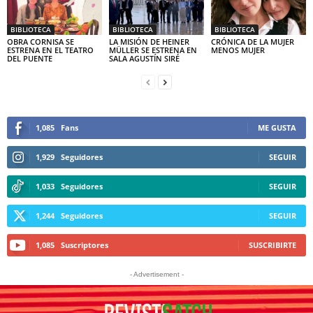
BIBLIOTECA
BIBLIOTECA
BIBLIOTECA
OBRA CORNISA SE
LA MISIÓN DE HEINER
CRÓNICA DE LA MUJER
ESTRENA EN EL TEATRO
MÜLLER SE ESTRENA EN
MENOS MUJER
DEL PUENTE
SALA AGUSTÍN SIRÉ
1,085
Fans
ME GUSTA
1,929
Seguidores
SEGUIR
1,033
Seguidores
SEGUIR
1,244
Seguidores
SEGUIR
1,085
Suscriptores
SUSCRIBIRTE
- Advertisement -