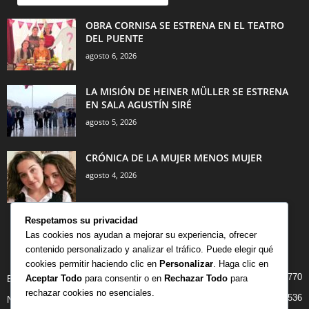
OBRA CORNISA SE ESTRENA EN EL TEATRO
DEL PUENTE
agosto 6, 2026
LA MISIÓN DE HEINER MÜLLER SE ESTRENA
EN SALA AGUSTÍN SIRÉ
agosto 5, 2026
CRÓNICA DE LA MUJER MENOS MUJER
agosto 4, 2026
Respetamos su privacidad
Las cookies nos ayudan a mejorar su experiencia, ofrecer
contenido personalizado y analizar el tráfico. Puede elegir qué
CATEGORÍA POPULAR
cookies permitir haciendo clic en
Personalizar
. Haga clic en
770
Aceptar Todo
para consentir o en
Rechazar Todo
para
BIBLIOTECA
rechazar cookies no esenciales.
536
NOTICIAS