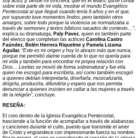
soy actriz y, desde mi trinchera, que es el teatro; quise contar
sobre esta parte de mi vida, mostrar el mundo Evangélico
Pentecostal al que llegué cuando tenía 9 años y en el que,
por supuesto tuve momentos lindos, pero también otros
amargos, sobre todo porque la violencia se normalizaba a
través de sermones y textos bíblicos sacados de contexto…”
,
explica su dramaturga,
Paly Pavez
, quien es también parte
del elenco que completan las actrices
Carolina Castro
Faúndez, Belén Herrera Riquelme y Pamela Lizama
Aguilar.
“Este es mi origen y hoy lo abrazo más que nunca,
porque me permitió darme cuenta de lo que no quería para
mi vida y también para encontrar mi propia relación con
Dios… Levitas se movió de forma sobrenatural y fue ella
quien me escogió para escribirla, así como también escogió
a quienes debían interpretarla, diseñarla, musicalizarla,
dirigirla, producirla, difundirla y espero que nos permita
denunciar a quienes insisten en callar a las mujeres a través
de la religión”,
concluye.
RESEÑA:
El coro dentro de la Iglesia Evangélica Pentecostal,
trasciende a la función de acompañar a través de alabanzas
y canciones durante el culto, puesto que transmite el amor
de Cristo y engrandece con impresionante fuerza su nombre.
Por lo mismo, el coro es considerado el corazón de la iglesia