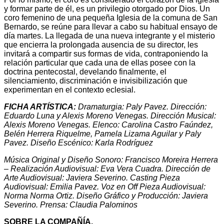
y formar parte de él, es un privilegio otorgado por Dios. Un
coro femenino de una pequeña Iglesia de la comuna de San
Bernardo, se reúne para llevar a cabo su habitual ensayo de
día martes. La llegada de una nueva integrante y el misterio
que encierra la prolongada ausencia de su director, les
invitará a compartir sus formas de vida, contraponiendo la
relación particular que cada una de ellas posee con la
doctrina pentecostal, develando finalmente, el
silenciamiento, discriminación e invisibilización que
experimentan en el contexto eclesial.
FICHA ARTÍSTICA:
Dramaturgia: Paly Pavez. Dirección:
Eduardo Luna y Alexis Moreno Venegas. Dirección Musical:
Alexis Moreno Venegas. Elenco: Carolina Castro Faúndez,
Belén Herrera Riquelme, Pamela Lizama Aguilar y Paly
Pavez. Diseño Escénico: Karla Rodríguez
Música Original y Diseño Sonoro: Francisco Moreira Herrera
– Realización Audiovisual: Eva Vera Cuadra. Dirección de
Arte Audiovisual: Javiera Severino. Casting Pieza
Audiovisual: Emilia Pavez. Voz en Off Pieza Audiovisual:
Norma Norma Ortiz. Diseño Gráfico y Producción: Javiera
Severino. Prensa: Claudia Palominos
SOBRE LA COMPAÑÍA.