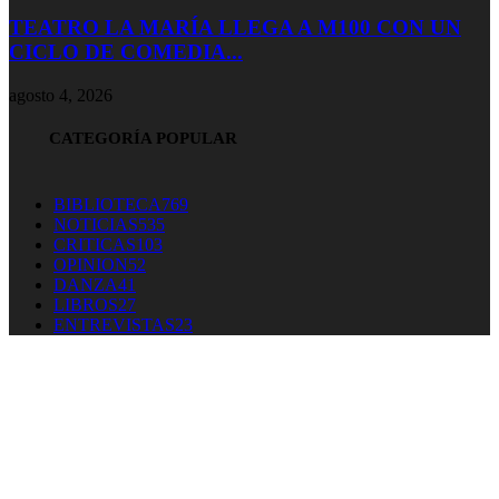
TEATRO LA MARÍA LLEGA A M100 CON UN
CICLO DE COMEDIA...
agosto 4, 2026
CATEGORÍA POPULAR
BIBLIOTECA
769
NOTICIAS
535
CRITICAS
103
OPINION
52
DANZA
41
LIBROS
27
ENTREVISTAS
23