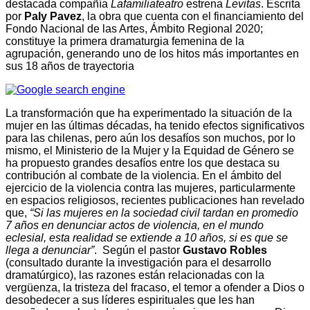
destacada compañía
Lafamiliateatro
estrena
Levitas
. Escrita
por
Paly Pavez
, la obra que cuenta con el financiamiento del
Fondo Nacional de las Artes, Ámbito Regional 2020;
constituye la primera dramaturgia femenina de la
agrupación, generando uno de los hitos más importantes en
sus 18 años de trayectoria
La transformación que ha experimentado la situación de la
mujer en las últimas décadas, ha tenido efectos significativos
para las chilenas, pero aún los desafíos son muchos, por lo
mismo, el Ministerio de la Mujer y la Equidad de Género se
ha propuesto grandes desafíos entre los que destaca su
contribución al combate de la violencia. En el ámbito del
ejercicio de la violencia contra las mujeres, particularmente
en espacios religiosos, recientes publicaciones han revelado
que,
“Si las mujeres en la sociedad civil tardan en promedio
7 años en denunciar actos de violencia, en el mundo
eclesial, esta realidad se extiende a 10 años, si es que se
llega a denunciar”
. Según el pastor
Gustavo Robles
(consultado durante la investigación para el desarrollo
dramatúrgico), las razones están relacionadas con la
vergüenza, la tristeza del fracaso, el temor a ofender a Dios o
desobedecer a sus líderes espirituales que les han