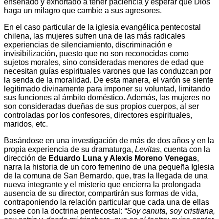
enseñado y exhortado a tener paciencia y esperar que Dios
haga un milagro que cambie a sus agresores.
En el caso particular de la iglesia evangélica pentecostal
chilena, las mujeres sufren una de las más radicales
experiencias de silenciamiento, discriminación e
invisibilización, puesto que no son reconocidas como
sujetos morales, sino consideradas menores de edad que
necesitan guías espirituales varones que las conduzcan por
la senda de la moralidad. De esta manera, el varón se siente
legitimado divinamente para imponer su voluntad, limitando
sus funciones al ámbito doméstico. Además, las mujeres no
son consideradas dueñas de sus propios cuerpos, al ser
controladas por los confesores, directores espirituales,
maridos, etc.
Basándose en una investigación de más de dos años y en la
propia experiencia de su dramaturga,
Levitas
, cuenta con la
dirección de
Eduardo Luna y Alexis Moreno Venegas
,
narra la historia de un coro femenino de una pequeña Iglesia
de la comuna de San Bernardo, que, tras la llegada de una
nueva integrante y el misterio que encierra la prolongada
ausencia de su director, compartirán sus formas de vida,
contraponiendo la relación particular que cada una de ellas
posee con la doctrina pentecostal:
“Soy canuta, soy cristiana,