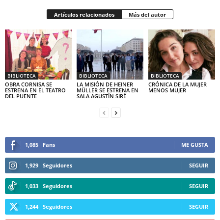
Artículos relacionados
Más del autor
BIBLIOTECA
BIBLIOTECA
BIBLIOTECA
OBRA CORNISA SE
LA MISIÓN DE HEINER
CRÓNICA DE LA MUJER
ESTRENA EN EL TEATRO
MÜLLER SE ESTRENA EN
MENOS MUJER
DEL PUENTE
SALA AGUSTÍN SIRÉ
1,085
Fans
ME GUSTA
1,929
Seguidores
SEGUIR
1,033
Seguidores
SEGUIR
1,244
Seguidores
SEGUIR