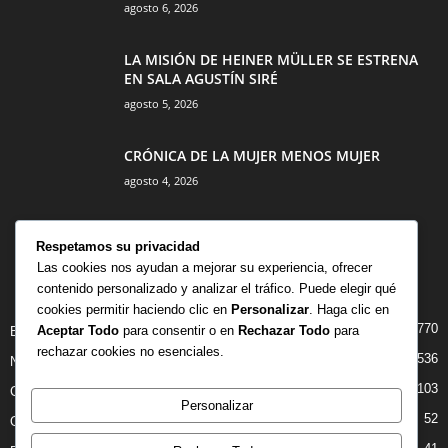
agosto 6, 2026
LA MISIÓN DE HEINER MÜLLER SE ESTRENA
EN SALA AGUSTÍN SIRÉ
agosto 5, 2026
CRÓNICA DE LA MUJER MENOS MUJER
agosto 4, 2026
Respetamos su privacidad
Las cookies nos ayudan a mejorar su experiencia, ofrecer
contenido personalizado y analizar el tráfico. Puede elegir qué
CATEGORÍA POPULAR
cookies permitir haciendo clic en
Personalizar
. Haga clic en
770
Aceptar Todo
para consentir o en
Rechazar Todo
para
BIBLIOTECA
rechazar cookies no esenciales.
536
NOTICIAS
103
CRITICAS
Personalizar
52
OPINION