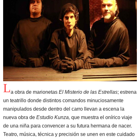
L
a obra de marionetas
El Misterio de las Estrellas
; estrena
un teatrillo donde distintos comandos minuciosamente
manipulados desde dentro del carro llevan a escena la
nueva obra de
Estudio Kunza,
que muestra el onírico viaje
de una niña para convencer a su futura hermana de nacer.
Teatro, música, técnica y precisión se unen en este cuidado