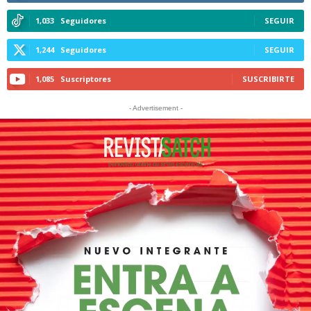
1,033
Seguidores
SEGUIR
1,244
Seguidores
SEGUIR
1,085
Suscriptores
SUSCRIBIRTE
- Advertisement -