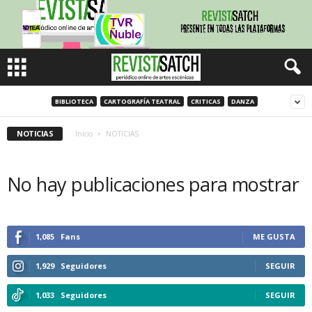
BIBLIOTECA
CARTOGRAFÍA TEATRAL
CRITICAS
DANZA
NOTICIAS
Inicio
NOTICIAS
No hay publicaciones para mostrar
1,085
Fans
ME GUSTA
1,929
Seguidores
SEGUIR
1,033
Seguidores
SEGUIR