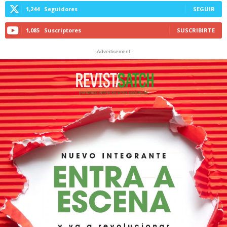
1,244
Seguidores
SEGUIR
1,085
Suscriptores
SUSCRIBIRTE
- Advertisement -