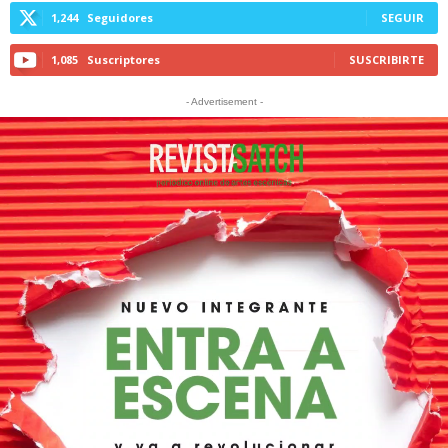
1,244
Seguidores
SEGUIR
1,085
Suscriptores
SUSCRIBIRTE
- Advertisement -