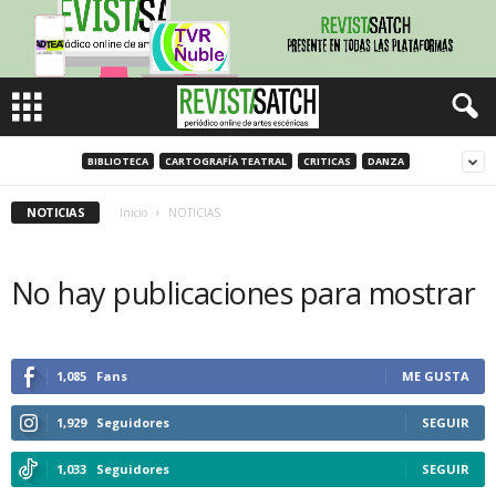
BIBLIOTECA
CARTOGRAFÍA TEATRAL
CRITICAS
DANZA
NOTICIAS
Inicio
NOTICIAS
No hay publicaciones para mostrar
1,085
Fans
ME GUSTA
1,929
Seguidores
SEGUIR
1,033
Seguidores
SEGUIR