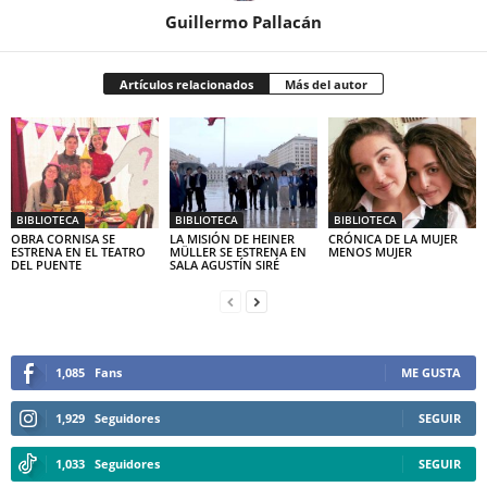
Guillermo Pallacán
Artículos relacionados
Más del autor
BIBLIOTECA
BIBLIOTECA
BIBLIOTECA
OBRA CORNISA SE
LA MISIÓN DE HEINER
CRÓNICA DE LA MUJER
ESTRENA EN EL TEATRO
MÜLLER SE ESTRENA EN
MENOS MUJER
DEL PUENTE
SALA AGUSTÍN SIRÉ
1,085
Fans
ME GUSTA
1,929
Seguidores
SEGUIR
1,033
Seguidores
SEGUIR