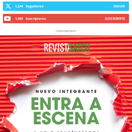
1,244
Seguidores
SEGUIR
1,085
Suscriptores
SUSCRIBIRTE
- Advertisement -