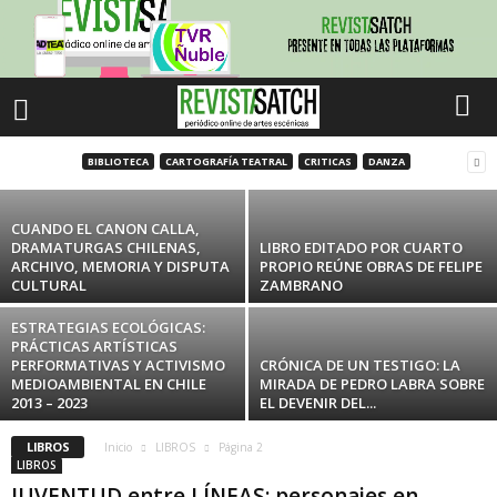
PRESENTACIÓN DE Revista Apuntes de
Teatro N.º 150 (2025)
BIBLIOTECA
CARTOGRAFÍA TEATRAL
CRITICAS
DANZA
REVISTA SATCH
-
abril 17, 2026
CUANDO EL CANON CALLA,
DRAMATURGAS CHILENAS,
LIBRO EDITADO POR CUARTO
ARCHIVO, MEMORIA Y DISPUTA
PROPIO REÚNE OBRAS DE FELIPE
CULTURAL
ZAMBRANO
ESTRATEGIAS ECOLÓGICAS:
PRÁCTICAS ARTÍSTICAS
PERFORMATIVAS Y ACTIVISMO
CRÓNICA DE UN TESTIGO: LA
MEDIOAMBIENTAL EN CHILE
MIRADA DE PEDRO LABRA SOBRE
2013 – 2023
EL DEVENIR DEL...
LIBROS
Inicio
LIBROS
Página 2
LIBROS
JUVENTUD entre LÍNEAS: personajes en