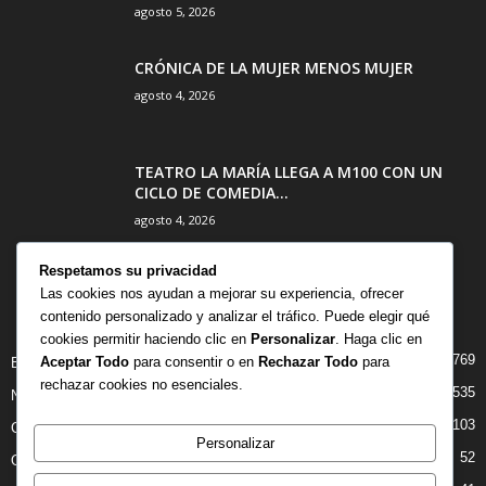
agosto 5, 2026
CRÓNICA DE LA MUJER MENOS MUJER
agosto 4, 2026
TEATRO LA MARÍA LLEGA A M100 CON UN
CICLO DE COMEDIA...
agosto 4, 2026
Respetamos su privacidad
Las cookies nos ayudan a mejorar su experiencia, ofrecer
contenido personalizado y analizar el tráfico. Puede elegir qué
CATEGORÍA POPULAR
cookies permitir haciendo clic en
Personalizar
. Haga clic en
769
Aceptar Todo
para consentir o en
Rechazar Todo
para
BIBLIOTECA
rechazar cookies no esenciales.
535
NOTICIAS
103
CRITICAS
Personalizar
52
OPINION