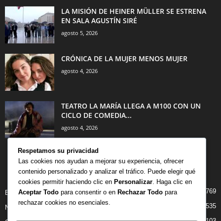
LA MISIÓN DE HEINER MÜLLER SE ESTRENA
EN SALA AGUSTÍN SIRÉ
agosto 5, 2026
CRÓNICA DE LA MUJER MENOS MUJER
agosto 4, 2026
TEATRO LA MARÍA LLEGA A M100 CON UN
CICLO DE COMEDIA...
agosto 4, 2026
Respetamos su privacidad
Las cookies nos ayudan a mejorar su experiencia, ofrecer
contenido personalizado y analizar el tráfico. Puede elegir qué
CATEGORÍA POPULAR
cookies permitir haciendo clic en
Personalizar
. Haga clic en
769
Aceptar Todo
para consentir o en
Rechazar Todo
para
BIBLIOTECA
rechazar cookies no esenciales.
535
NOTICIAS
103