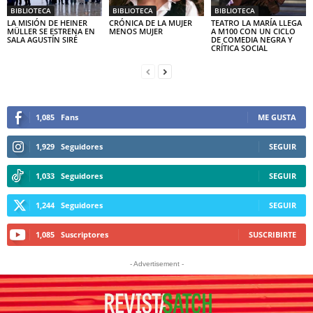
BIBLIOTECA
BIBLIOTECA
BIBLIOTECA
LA MISIÓN DE HEINER
CRÓNICA DE LA MUJER
TEATRO LA MARÍA LLEGA
MÜLLER SE ESTRENA EN
MENOS MUJER
A M100 CON UN CICLO
SALA AGUSTÍN SIRÉ
DE COMEDIA NEGRA Y
CRÍTICA SOCIAL
1,085
Fans
ME GUSTA
1,929
Seguidores
SEGUIR
1,033
Seguidores
SEGUIR
1,244
Seguidores
SEGUIR
1,085
Suscriptores
SUSCRIBIRTE
- Advertisement -