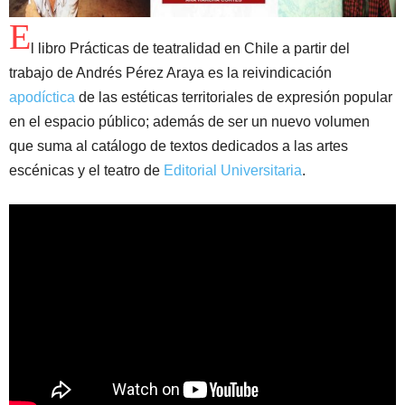
E
l libro Prácticas de teatralidad en Chile a partir del
trabajo de Andrés Pérez Araya es la reivindicación
apodíctica
de las estéticas territoriales de expresión popular
en el espacio público; además de ser un nuevo volumen
que suma al catálogo de textos dedicados a las artes
escénicas y el teatro de
Editorial Universitaria
.