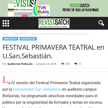
Inicio
BIBLIOTECA
FESTIVAL PRIMAVERA TEATRAL en U.San.Sebastián.
BIBLIOTECA
ENTREVISTAS
FESTIVAL PRIMAVERA TEATRAL en
U.San.Sebastián.
Por
Guillermo Pallacán
-
octubre 24, 2018
270
0
L
a IV versión del Festival Primavera Teatral organizada
por la
Universidad San Sebastián
, en auditorio campus
Bellavista, ha programado atractivas novedades para el
público por la singularidad de formatos y temas en escena.