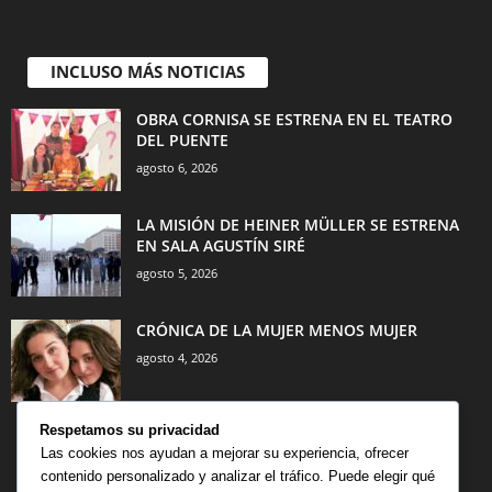
INCLUSO MÁS NOTICIAS
OBRA CORNISA SE ESTRENA EN EL TEATRO
DEL PUENTE
agosto 6, 2026
LA MISIÓN DE HEINER MÜLLER SE ESTRENA
EN SALA AGUSTÍN SIRÉ
agosto 5, 2026
CRÓNICA DE LA MUJER MENOS MUJER
agosto 4, 2026
Respetamos su privacidad
Las cookies nos ayudan a mejorar su experiencia, ofrecer
contenido personalizado y analizar el tráfico. Puede elegir qué
CATEGORÍA POPULAR