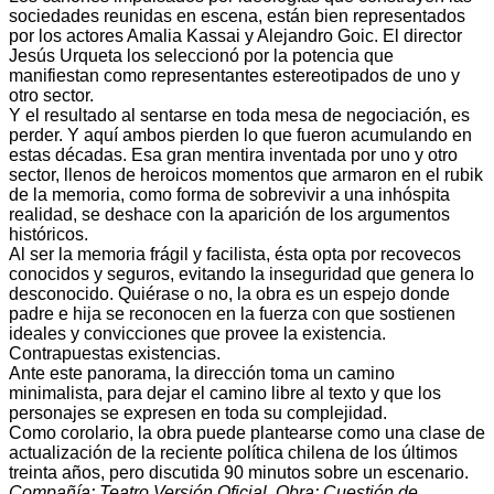
sociedades reunidas en escena, están bien representados
por los actores Amalia Kassai y Alejandro Goic. El director
Jesús Urqueta los seleccionó por la potencia que
manifiestan como representantes estereotipados de uno y
otro sector.
Y el resultado al sentarse en toda mesa de negociación, es
perder. Y aquí ambos pierden lo que fueron acumulando en
estas décadas. Esa gran mentira inventada por uno y otro
sector, llenos de heroicos momentos que armaron en el rubik
de la memoria, como forma de sobrevivir a una inhóspita
realidad, se deshace con la aparición de los argumentos
históricos.
Al ser la memoria frágil y facilista, ésta opta por recovecos
conocidos y seguros, evitando la inseguridad que genera lo
desconocido. Quiérase o no, la obra es un espejo donde
padre e hija se reconocen en la fuerza con que sostienen
ideales y convicciones que provee la existencia.
Contrapuestas existencias.
Ante este panorama, la dirección toma un camino
minimalista, para dejar el camino libre al texto y que los
personajes se expresen en toda su complejidad.
Como corolario, la obra puede plantearse como una clase de
actualización de la reciente política chilena de los últimos
treinta años, pero discutida 90 minutos sobre un escenario.
Compañía: Teatro Versión Oficial. Obra: Cuestión de