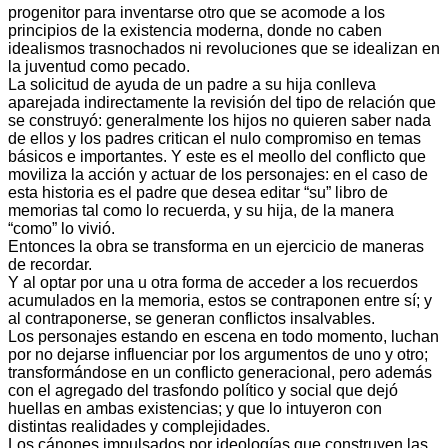
progenitor para inventarse otro que se acomode a los
principios de la existencia moderna, donde no caben
idealismos trasnochados ni revoluciones que se idealizan en
la juventud como pecado.
La solicitud de ayuda de un padre a su hija conlleva
aparejada indirectamente la revisión del tipo de relación que
se construyó: generalmente los hijos no quieren saber nada
de ellos y los padres critican el nulo compromiso en temas
básicos e importantes. Y este es el meollo del conflicto que
moviliza la acción y actuar de los personajes: en el caso de
esta historia es el padre que desea editar “su” libro de
memorias tal como lo recuerda, y su hija, de la manera
“como” lo vivió.
Entonces la obra se transforma en un ejercicio de maneras
de recordar.
Y al optar por una u otra forma de acceder a los recuerdos
acumulados en la memoria, estos se contraponen entre sí; y
al contraponerse, se generan conflictos insalvables.
Los personajes estando en escena en todo momento, luchan
por no dejarse influenciar por los argumentos de uno y otro;
transformándose en un conflicto generacional, pero además
con el agregado del trasfondo político y social que dejó
huellas en ambas existencias; y que lo intuyeron con
distintas realidades y complejidades.
Los cánones impulsados por ideologías que construyen las