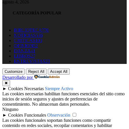
agosto 4, 2026
CATEGORÍA POPULAR
BIBLIOTECA
770
NOTICIAS
536
CRITICAS
103
OPINION
52
DANZA
41
LIBROS
27
ENTREVISTAS
23
Customize
Reject All
Accept All
Desarrollado por
✖
►
Cookies Necesarias
Siempre Activo
Las cookies necesarias habilitan funciones esenciales del sitio como
inicios de sesión seguros y ajustes de preferencias de
consentimiento. No almacenan datos personales.
Ninguno
►
Cookies Funcionales
Observación
Las cookies funcionales soportan funciones como compartir
contenido en redes sociales, recopilar comentarios y habilitar