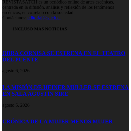
REVISTASATCH es un periódico online de artes escénicas,
centrada en la difusión, análisis y reflexión de los fenómenos
escénicos, en co-relato con la sociedad.
Contáctanos:
editorial@satch.cl
INCLUSO MÁS NOTICIAS
OBRA CORNISA SE ESTRENA EN EL TEATRO
DEL PUENTE
agosto 6, 2026
LA MISIÓN DE HEINER MÜLLER SE ESTRENA
EN SALA AGUSTÍN SIRÉ
agosto 5, 2026
CRÓNICA DE LA MUJER MENOS MUJER