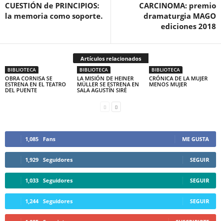
CUESTIÓN de PRINCIPIOS:
CARCINOMA: premio
la memoria como soporte.
dramaturgia MAGO
ediciones 2018
Artículos relacionados
BIBLIOTECA
BIBLIOTECA
BIBLIOTECA
OBRA CORNISA SE
LA MISIÓN DE HEINER
CRÓNICA DE LA MUJER
ESTRENA EN EL TEATRO
MÜLLER SE ESTRENA EN
MENOS MUJER
DEL PUENTE
SALA AGUSTÍN SIRÉ
1,085
Fans
ME GUSTA
1,929
Seguidores
SEGUIR
1,033
Seguidores
SEGUIR
1,244
Seguidores
SEGUIR