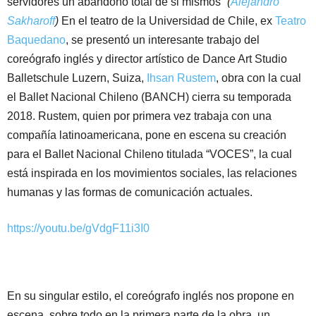
servidores un abandono total de si mismos”
(
Alejandro
Sakharoff
)
En el teatro de la Universidad de Chile, ex
Teatro
Baquedano
, se presentó un interesante trabajo del
coreógrafo inglés y director artístico de Dance Art Studio
Balletschule Luzern, Suiza,
Ihsan Rustem
, obra con la cual
el Ballet Nacional Chileno (BANCH) cierra su temporada
2018. Rustem, quien por primera vez trabaja con una
compañía latinoamericana, pone en escena su creación
para el Ballet Nacional Chileno titulada “VOCES”, la cual
está inspirada en los movimientos sociales, las relaciones
humanas y las formas de comunicación actuales.
https://youtu.be/gVdgF11i3I0
En su singular estilo, el coreógrafo inglés nos propone en
escena, sobre todo en la primera parte de la obra, un