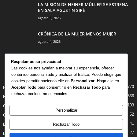
LA MISIÓN DE HEINER MÜLLER SE ESTRENA
EN SALA AGUSTÍN SIRÉ
agosto 5, 2026
CRÓNICA DE LA MUJER MENOS MUJER
agosto 4, 2026
Respetamos su privacidad
Las cookies nos ayudan a mejorar su experiencia, ofrecer
contenido personalizado y analizar el tráfico. Puede elegir qué
CATEGORÍA POPULAR
cookies permitir haciendo clic en
Personalizar
. Haga clic en
770
Aceptar Todo
para consentir o en
Rechazar Todo
para
BIBLIOTECA
rechazar cookies no esenciales.
536
NOTICIAS
103
CRITICAS
Personalizar
52
OPINION
41
Rechazar Todo
DANZA
27
LIBROS