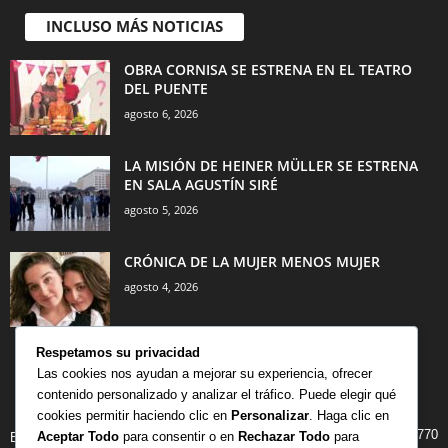
INCLUSO MÁS NOTICIAS
OBRA CORNISA SE ESTRENA EN EL TEATRO
DEL PUENTE
agosto 6, 2026
LA MISIÓN DE HEINER MÜLLER SE ESTRENA
EN SALA AGUSTÍN SIRÉ
agosto 5, 2026
CRÓNICA DE LA MUJER MENOS MUJER
agosto 4, 2026
Respetamos su privacidad
Las cookies nos ayudan a mejorar su experiencia, ofrecer
contenido personalizado y analizar el tráfico. Puede elegir qué
CATEGORÍA POPULAR
cookies permitir haciendo clic en
Personalizar
. Haga clic en
770
Aceptar Todo
para consentir o en
Rechazar Todo
para
BIBLIOTECA