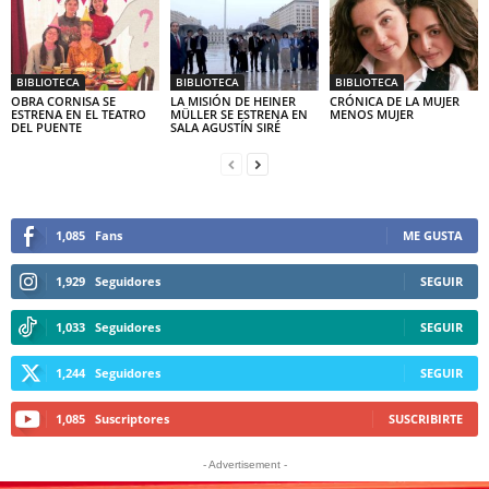
BIBLIOTECA
BIBLIOTECA
BIBLIOTECA
OBRA CORNISA SE
LA MISIÓN DE HEINER
CRÓNICA DE LA MUJER
ESTRENA EN EL TEATRO
MÜLLER SE ESTRENA EN
MENOS MUJER
DEL PUENTE
SALA AGUSTÍN SIRÉ
1,085
Fans
ME GUSTA
1,929
Seguidores
SEGUIR
1,033
Seguidores
SEGUIR
1,244
Seguidores
SEGUIR
1,085
Suscriptores
SUSCRIBIRTE
- Advertisement -