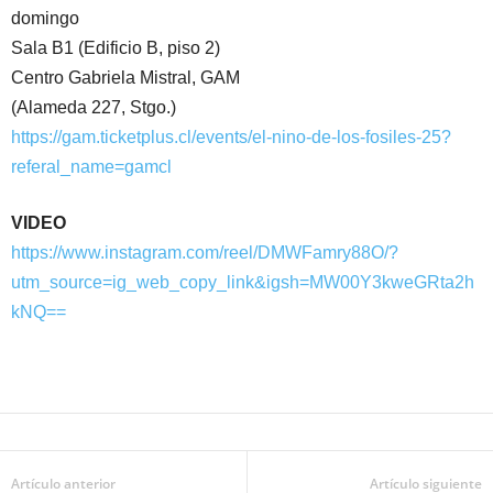
domingo
Sala B1 (Edificio B, piso 2)
Centro Gabriela Mistral, GAM
(Alameda 227, Stgo.)
https://gam.ticketplus.cl/events/el-nino-de-los-fosiles-25?
referal_name=gamcl
VIDEO
https://www.instagram.com/reel/DMWFamry88O/?
utm_source=ig_web_copy_link&igsh=MW00Y3kweGRta2h
kNQ==
Artículo anterior
Artículo siguiente