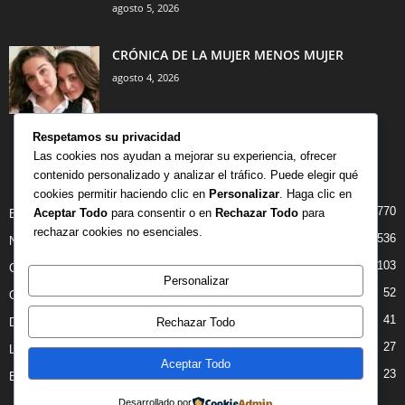
agosto 5, 2026
CRÓNICA DE LA MUJER MENOS MUJER
agosto 4, 2026
Respetamos su privacidad
Las cookies nos ayudan a mejorar su experiencia, ofrecer
contenido personalizado y analizar el tráfico. Puede elegir qué
CATEGORÍA POPULAR
cookies permitir haciendo clic en
Personalizar
. Haga clic en
770
Aceptar Todo
para consentir o en
Rechazar Todo
para
BIBLIOTECA
rechazar cookies no esenciales.
536
NOTICIAS
103
CRITICAS
Personalizar
52
OPINION
41
Rechazar Todo
DANZA
27
LIBROS
Aceptar Todo
23
ENTREVISTAS
Desarrollado por