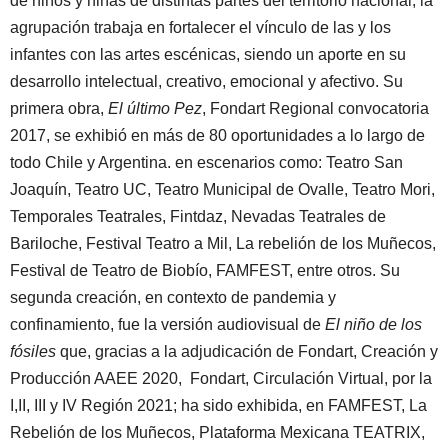
de niños y niñas de distintas partes del territorio nacional, la
agrupación trabaja en fortalecer el vínculo de las y los
infantes con las artes escénicas, siendo un aporte en su
desarrollo intelectual, creativo, emocional y afectivo. Su
primera obra,
El último Pez
, Fondart Regional convocatoria
2017, se exhibió en más de 80 oportunidades a lo largo de
todo Chile y Argentina. en escenarios como: Teatro San
Joaquín, Teatro UC, Teatro Municipal de Ovalle, Teatro Mori,
Temporales Teatrales, Fintdaz, Nevadas Teatrales de
Bariloche, Festival Teatro a Mil, La rebelión de los Muñecos,
Festival de Teatro de Biobío, FAMFEST, entre otros. Su
segunda creación, en contexto de pandemia y
confinamiento, fue la versión audiovisual de
El niño de los
fósiles
que, gracias a la adjudicación de
Fondart, Creación y
Producción AAEE 2020, Fondart, Circulación Virtual, por la
I,II, III y IV Región 2021; ha sido exhibida, en FAMFEST, La
Rebelión de los Muñecos, Plataforma Mexicana TEATRIX,