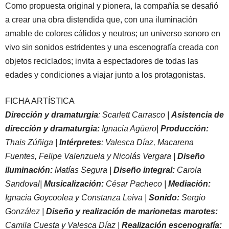
Como propuesta original y pionera, la compañía se desafió
a crear una obra distendida que, con una iluminación
amable de colores cálidos y neutros; un universo sonoro en
vivo sin sonidos estridentes y una escenografía creada con
objetos reciclados; invita a espectadores de todas las
edades y condiciones a viajar junto a los protagonistas.
FICHA ARTÍSTICA
Dirección y dramaturgia
: Scarlett Carrasco |
Asistencia de
dirección y dramaturgia:
Ignacia Agüero|
Producción:
Thais Zúñiga |
Intérpretes
: Valesca Díaz, Macarena
Fuentes, Felipe Valenzuela y Nicolás Vergara |
Diseño
iluminación:
Matías Segura |
Diseño integral:
Carola
Sandoval|
Musicalización:
César Pacheco |
Mediación:
Ignacia Goycoolea y Constanza Leiva |
Sonido:
Sergio
González |
Diseño y realización de marionetas marotes:
Camila Cuesta y Valesca Díaz |
Realización escenografía: