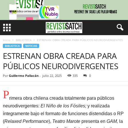
Inicio
BIBLIOTECA
ESTRENAN OBRA CREADA PARA PÚBLICOS NEURODIVERGENTES
BIBLIOTECA
NOTICIAS
ESTRENAN OBRA CREADA PARA
PÚBLICOS NEURODIVERGENTES
Por
Guillermo Pallacán
-
julio 22, 2025
335
0
P
rimera obra chilena creada totalmente para públicos
neurodivergentes:
El Niño de los Fósiles;
y realizada
íntegramente bajo el formato de funciones distendidas o RP
(
Relaxed Performance
),
Teatro Marote
presenta en
GAM,
la