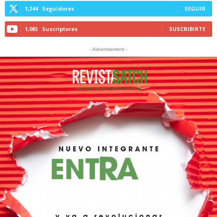
1,244
Seguidores
SEGUIR
1,085
Suscriptores
SUSCRIBIRTE
- Advertisement -