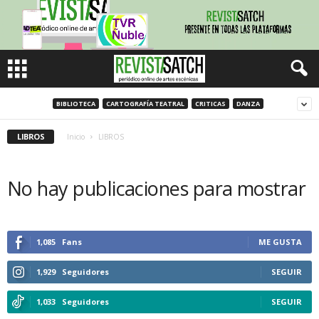
BIBLIOTECA
CARTOGRAFÍA TEATRAL
CRITICAS
DANZA
LIBROS
Inicio
LIBROS
No hay publicaciones para mostrar
1,085
Fans
ME GUSTA
1,929
Seguidores
SEGUIR
1,033
Seguidores
SEGUIR