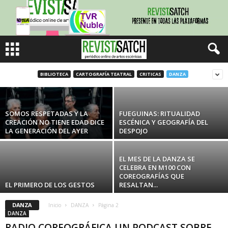
EL BALLET NACIONAL CHILENO ESTRENA AL
COREÓGRAFO BRASILEÑO ALAN KELLER
BIBLIOTECA
CARTOGRAFÍA TEATRAL
CRITICAS
DANZA
REVISTA SATCH
-
junio 4, 2026
SOMOS RESPETADAS Y LA
FUEGUINAS: RITUALIDAD
CREACIÓN NO TIENE EDAD DICE
ESCÉNICA Y GEOGRAFÍA DEL
LA GENERACIÓN DEL AYER
DESPOJO
EL MES DE LA DANZA SE
CELEBRA EN M100 CON
COREOGRAFÍAS QUE
EL PRIMERO DE LOS GESTOS
RESALTAN...
DANZA
Inicio
DANZA
Página 2
DANZA
RADIO COREOGRÁFICA UN PODCAST SOBRE