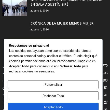
EN SALA AGUSTÍN SIRÉ
agosto 5, 2026
CRÓNICA DE LA MUJER MENOS MUJER
agosto 4, 2026
Respetamos su privacidad
Las cookies nos ayudan a mejorar su experiencia, ofrecer
contenido personalizado y analizar el tráfico. Puede elegir qué
CATEGORÍA POPULAR
cookies permitir haciendo clic en
Personalizar
. Haga clic en
770
Aceptar Todo
para consentir o en
Rechazar Todo
para
BIBLIOTECA
rechazar cookies no esenciales.
536
NOTICIAS
103
CRITICAS
Personalizar
52
OPINION
41
Rechazar Todo
DANZA
27
LIBROS
Aceptar Todo
23