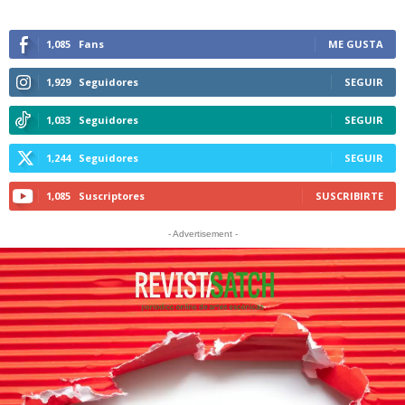
1,085
Fans
ME GUSTA
1,929
Seguidores
SEGUIR
1,033
Seguidores
SEGUIR
1,244
Seguidores
SEGUIR
1,085
Suscriptores
SUSCRIBIRTE
- Advertisement -