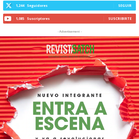
1,244
Seguidores
SEGUIR
1,085
Suscriptores
SUSCRIBIRTE
- Advertisement -