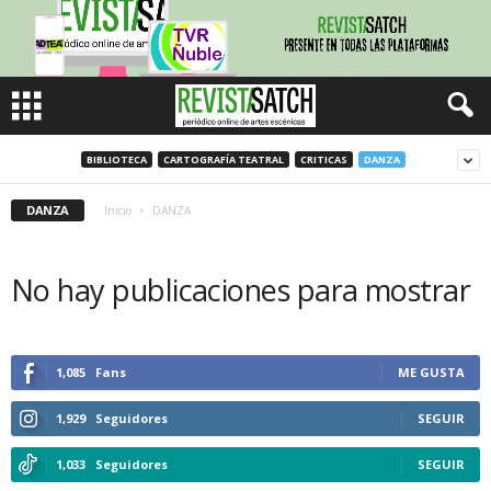
BIBLIOTECA
CARTOGRAFÍA TEATRAL
CRITICAS
DANZA
DANZA
Inicio
DANZA
No hay publicaciones para mostrar
1,085
Fans
ME GUSTA
1,929
Seguidores
SEGUIR
1,033
Seguidores
SEGUIR