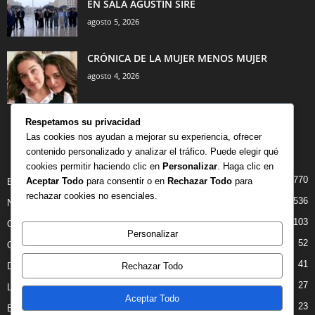
EN SALA AGUSTÍN SIRÉ
agosto 5, 2026
CRÓNICA DE LA MUJER MENOS MUJER
agosto 4, 2026
Respetamos su privacidad
Las cookies nos ayudan a mejorar su experiencia, ofrecer
contenido personalizado y analizar el tráfico. Puede elegir qué
CATEGORÍA POPULAR
cookies permitir haciendo clic en
Personalizar
. Haga clic en
770
Aceptar Todo
para consentir o en
Rechazar Todo
para
BIBLIOTECA
rechazar cookies no esenciales.
536
NOTICIAS
103
CRITICAS
Personalizar
52
OPINION
41
Rechazar Todo
DANZA
27
LIBROS
Aceptar Todo
23
ENTREVISTAS