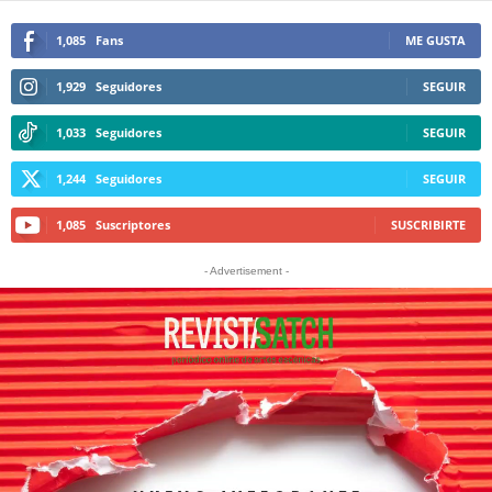
1,085
Fans
ME GUSTA
1,929
Seguidores
SEGUIR
1,033
Seguidores
SEGUIR
1,244
Seguidores
SEGUIR
1,085
Suscriptores
SUSCRIBIRTE
- Advertisement -