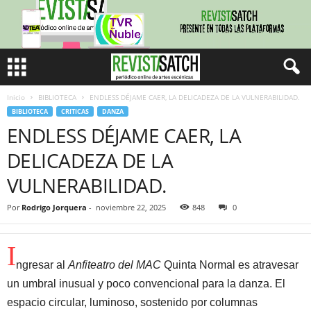
Inicio
BIBLIOTECA
ENDLESS DÉJAME CAER, LA DELICADEZA DE LA VULNERABILIDAD.
BIBLIOTECA
CRITICAS
DANZA
ENDLESS DÉJAME CAER, LA
DELICADEZA DE LA
VULNERABILIDAD.
Por
Rodrigo Jorquera
-
noviembre 22, 2025
848
0
I
ngresar al
Anfiteatro del MAC
Quinta Normal es atravesar
un umbral inusual y poco convencional para la danza. El
espacio circular, luminoso, sostenido por columnas