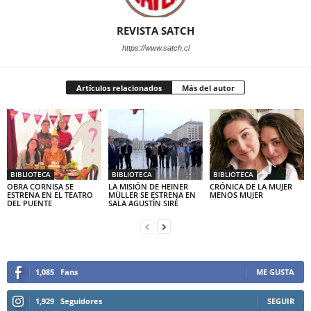
REVISTA SATCH
https://www.satch.cl
Artículos relacionados
Más del autor
BIBLIOTECA
BIBLIOTECA
BIBLIOTECA
OBRA CORNISA SE
LA MISIÓN DE HEINER
CRÓNICA DE LA MUJER
ESTRENA EN EL TEATRO
MÜLLER SE ESTRENA EN
MENOS MUJER
DEL PUENTE
SALA AGUSTÍN SIRÉ
1,085
Fans
ME GUSTA
1,929
Seguidores
SEGUIR