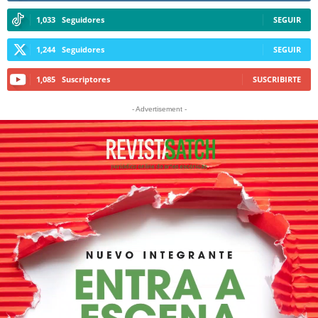
1,033
Seguidores
SEGUIR
1,244
Seguidores
SEGUIR
1,085
Suscriptores
SUSCRIBIRTE
- Advertisement -