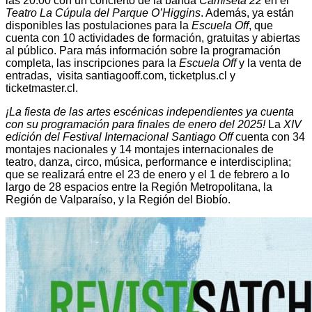
las 20:00 con un concierto de la banda
Camiseta 22
en el
Teatro La Cúpula del Parque O’Higgins
. Además, ya están
disponibles las postulaciones para la
Escuela Off
, que
cuenta con 10 actividades de formación, gratuitas y abiertas
al público. Para más información sobre la programación
completa, las inscripciones para la
Escuela Off
y la venta de
entradas, visita santiagooff.com, ticketplus.cl y
ticketmaster.cl.
¡La fiesta de las artes escénicas independientes ya cuenta
con su programación para finales de enero del 2025!
La
XIV
edición del Festival Internacional Santiago Off
cuenta con 34
montajes nacionales y 14 montajes internacionales de
teatro, danza, circo, música, performance e interdisciplina;
que se realizará entre el 23 de enero y el 1 de febrero a lo
largo de 28 espacios entre la Región Metropolitana, la
Región de Valparaíso, y la Región del Biobío.