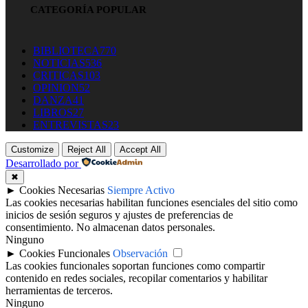
CATEGORÍA POPULAR
BIBLIOTECA
770
NOTICIAS
536
CRITICAS
103
OPINION
52
DANZA
41
LIBROS
27
ENTREVISTAS
23
Customize
Reject All
Accept All
Desarrollado por
✖
►
Cookies Necesarias
Siempre Activo
Las cookies necesarias habilitan funciones esenciales del sitio como
inicios de sesión seguros y ajustes de preferencias de
consentimiento. No almacenan datos personales.
Ninguno
►
Cookies Funcionales
Observación
Las cookies funcionales soportan funciones como compartir
contenido en redes sociales, recopilar comentarios y habilitar
herramientas de terceros.
Ninguno