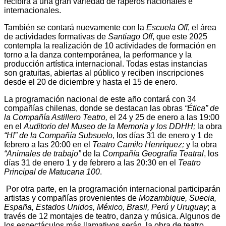
recibirá a una gran variedad de raperos nacionales e
internacionales.
También se contará nuevamente con la
Escuela Off
, el área
de actividades formativas de
Santiago Off
, que este 2025
contempla la realización de 10 actividades de formación en
torno a la danza contemporánea, la performance y la
producción artística internacional. Todas estas instancias
son gratuitas, abiertas al público y reciben inscripciones
desde el 20 de diciembre y hasta el 15 de enero.
La programación nacional de este año contará con 34
compañías chilenas, donde se destacan las obras
“Ética” de
la Compañía Astillero Teatro,
el 24 y 25 de enero a las 19:00
en el
Auditorio del Museo de la Memoria y los DDHH;
la obra
“H!” de la Compañía Subsuelo
, los días 31 de enero y 1 de
febrero a las 20:00 en el
Teatro Camilo Henríquez;
y la obra
“Animales de trabajo”
de la
Compañía Geografía Teatral
, los
días 31 de enero 1 y de febrero a las 20:30 en el
Teatro
Principal de Matucana 100
.
Por otra parte, en la programación internacional participarán
artistas y compañías provenientes de
Mozambique, Suecia,
España, Estados Unidos, México, Brasil, Perú y Uruguay
; a
través de 12 montajes de teatro, danza y música. Algunos de
los espectáculos más llamativos serán, la obra de teatro