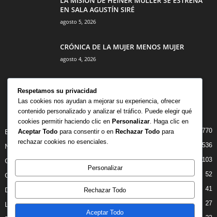
LA MISIÓN DE HEINER MÜLLER SE ESTRENA
EN SALA AGUSTÍN SIRÉ
agosto 5, 2026
CRÓNICA DE LA MUJER MENOS MUJER
agosto 4, 2026
Respetamos su privacidad
Las cookies nos ayudan a mejorar su experiencia, ofrecer
contenido personalizado y analizar el tráfico. Puede elegir qué
CATEGORÍA POPULAR
cookies permitir haciendo clic en
Personalizar
. Haga clic en
770
Aceptar Todo
para consentir o en
Rechazar Todo
para
BIBLIOTECA
rechazar cookies no esenciales.
536
NOTICIAS
103
CRITICAS
Personalizar
52
OPINION
41
Rechazar Todo
DANZA
27
LIBROS
Aceptar Todo