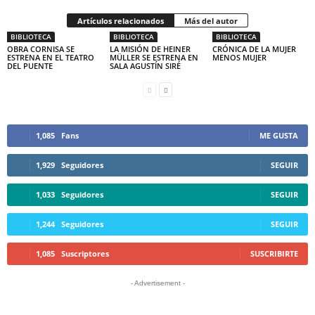
Artículos relacionados
Más del autor
BIBLIOTECA
BIBLIOTECA
BIBLIOTECA
OBRA CORNISA SE
LA MISIÓN DE HEINER
CRÓNICA DE LA MUJER
ESTRENA EN EL TEATRO
MÜLLER SE ESTRENA EN
MENOS MUJER
DEL PUENTE
SALA AGUSTÍN SIRÉ
1,085
Fans
ME GUSTA
1,929
Seguidores
SEGUIR
1,033
Seguidores
SEGUIR
1,244
Seguidores
SEGUIR
1,085
Suscriptores
SUSCRIBIRTE
- Advertisement -