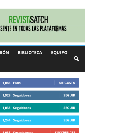
NIÓN
BIBLIOTECA
EQUIPO
1,085
Fans
ME GUSTA
1,929
Seguidores
SEGUIR
1,033
Seguidores
SEGUIR
1,244
Seguidores
SEGUIR
1,085
Suscriptores
SUSCRIBIRTE