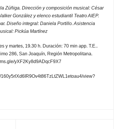
a Zúñiga. Dirección y composición musical: César
lker González y elenco estudiantil Teatro AIEP.
r. Diseño integral: Daniela Portillo. Asistencia
usical: Pickúa Martínez
 martes, 19.30 h. Duración: 70 min app. T.E..
iimo 286, San Joaquín, Región Metropolitana.
//forms.gle/yXF2Ky8d9ADqcF9X7
le/d/160y5rlXd6IR9Ov4t86TzLtZWL1etoau4/view?