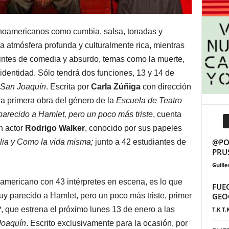
noamericanos como cumbia, salsa, tonadas y
a atmósfera profunda y culturalmente rica, mientras
tintes de comedia y absurdo, temas como la muerte,
 identidad. Sólo tendrá dos funciones, 13 y 14 de
 San Joaquín
. Escrita por
Carla Zúñiga
con dirección
 la primera obra del género de la
Escuela de Teatro
arecido a Hamlet, pero un poco más triste
, cuenta
n actor
Rodrigo Walker
, conocido por sus papeles
@POS
lia y Como la vida misma;
junto a 42 estudiantes de
PRU
Guill
americano con 43 intérpretes en escena, es lo que
FUE
y parecido a Hamlet, pero un poco más triste, primer
GEO
P
, que estrena el próximo lunes 13 de enero a las
T.K T.
Joaquín
. Escrito exclusivamente para la ocasión, por