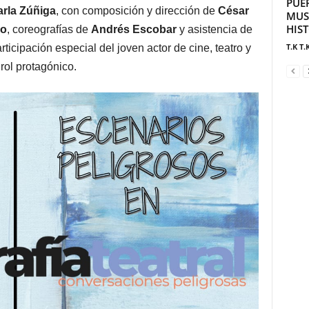
PUE
rla Zúñiga
, con composición y dirección de
César
MUS
HIS
lo
, coreografías de
Andrés Escobar
y asistencia de
T.K T.
rticipación especial del joven actor de cine, teatro y
 rol protagónico.