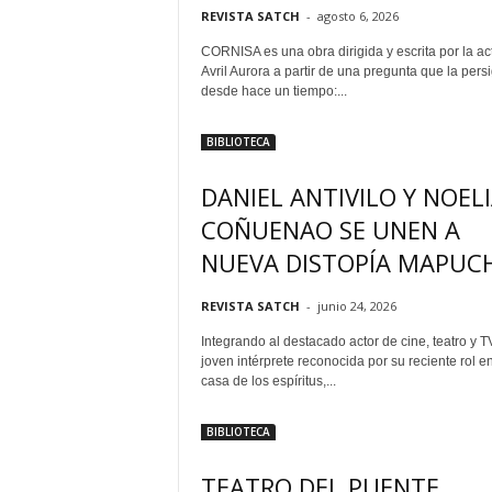
REVISTA SATCH
-
agosto 6, 2026
CORNISA es una obra dirigida y escrita por la act
Avril Aurora a partir de una pregunta que la pers
desde hace un tiempo:...
BIBLIOTECA
DANIEL ANTIVILO Y NOEL
COÑUENAO SE UNEN A
NUEVA DISTOPÍA MAPUC
REVISTA SATCH
-
junio 24, 2026
Integrando al destacado actor de cine, teatro y TV
joven intérprete reconocida por su reciente rol e
casa de los espíritus,...
BIBLIOTECA
TEATRO DEL PUENTE