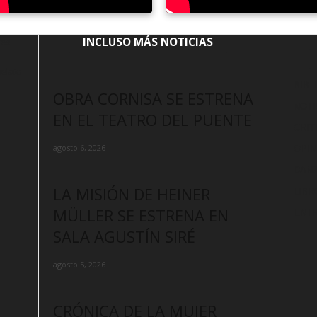
INCLUSO MÁS NOTICIAS
tes
elato
BIBL
OBRA CORNISA SE ESTRENA
NOTI
EN EL TEATRO DEL PUENTE
CRIT
agosto 6, 2026
OPIN
DAN
LA MISIÓN DE HEINER
LIBR
MÜLLER SE ESTRENA EN
ENTR
SALA AGUSTÍN SIRÉ
agosto 5, 2026
CRÓNICA DE LA MUJER