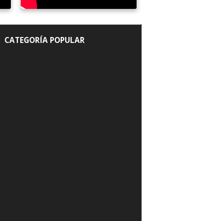
CATEGORÍA POPULAR
IOTECA
770
CIAS
536
ICAS
103
ION
52
ZA
41
OS
27
EVISTAS
23