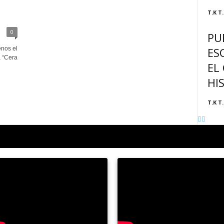
T.K T.
0
PU
ES
enos el
a “Cera
EL
HI
T.K T.