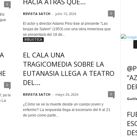
HACIA ATRÁS QUE...
0
0
REVISTA SATCH
-
julio 15, 2026
riz
igue
El actor y director Adams Pino trae al presente “Las
brujas de Salem” (1953) con una obra inmersiva que
se presentará del 18 de...
BIBLIOTECA
IA
EL CALA UNA
TRAGICOMEDIA SOBRE LA
@P
HE
EUTANASIA LLEGA A TEATRO
“A
DEL...
DE
0
0
REVISTA SATCH
-
mayo 26, 2026
, ya la
Guill
n La
¿Cómo se ve la muerte desde un cuerpo joven y
enfermo? La respuesta llega al escenario del 6 al 21
FU
de junio como parte...
ES
DE