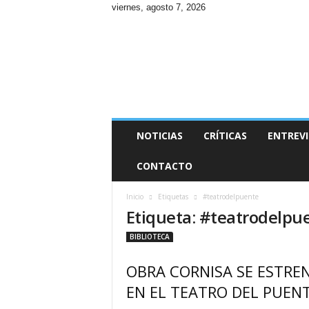
viernes, agosto 7, 2026
R
e
v
i
s
t
a
S
NOTICIAS
CRÍTICAS
ENTREVI
A
T
CONTACTO
C
H
Inicio
Etiquetas
#teatrodelpuente
Etiqueta: #teatrodelpu
BIBLIOTECA
OBRA CORNISA SE ESTRE
EN EL TEATRO DEL PUEN