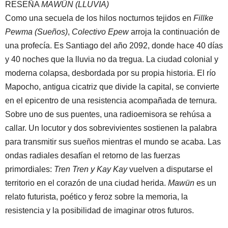
RESEÑA
MAWÜN (LLUVIA)
Como una secuela de los hilos nocturnos tejidos en
Fillke
Pewma (Sueños)
,
Colectivo Epew
arroja la continuación de
una profecía. Es Santiago del año 2092, donde hace 40 días
y 40 noches que la lluvia no da tregua. La ciudad colonial y
moderna colapsa, desbordada por su propia historia. El río
Mapocho, antigua cicatriz que divide la capital, se convierte
en el epicentro de una resistencia acompañada de ternura.
Sobre uno de sus puentes, una radioemisora se rehúsa a
callar. Un locutor y dos sobrevivientes sostienen la palabra
para transmitir sus sueños mientras el mundo se acaba. Las
ondas radiales desafían el retorno de las fuerzas
primordiales:
Tren Tren y Kay Kay
vuelven a disputarse el
territorio en el corazón de una ciudad herida.
Mawün
es un
relato futurista, poético y feroz sobre la memoria, la
resistencia y la posibilidad de imaginar otros futuros.