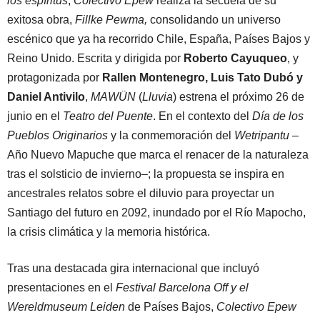
los espíritus
,
Colectivo Epew
realiza la secuela de su
exitosa obra,
Fillke Pewma,
consolidando un universo
escénico que ya ha recorrido Chile, España, Países Bajos y
Reino Unido. Escrita y dirigida por
Roberto Cayuqueo
, y
protagonizada por
Rallen Montenegro, Luis Tato Dubó y
Daniel Antivilo
,
MAWÜN
(
Lluvia
) estrena el próximo 26 de
junio en el
Teatro del Puente
. En el contexto del
Día de los
Pueblos Originarios
y la conmemoración del
Wetripantu
–
Año Nuevo Mapuche que marca el renacer de la naturaleza
tras el solsticio de invierno–; la propuesta se inspira en
ancestrales relatos sobre el diluvio para proyectar un
Santiago del futuro en 2092, inundado por el Río Mapocho,
la crisis climática y la memoria histórica.
Tras una destacada gira internacional que incluyó
presentaciones en el
Festival Barcelona Off y el
Wereldmuseum Leiden
de Países Bajos,
Colectivo Epew