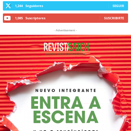
1,244
Seguidores
SEGUIR
1,085
Suscriptores
SUSCRIBIRTE
- Advertisement -