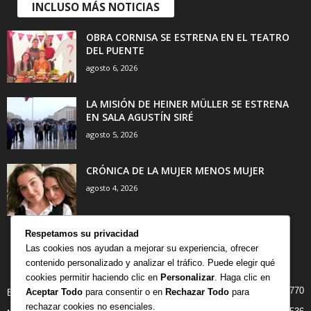
INCLUSO MÁS NOTICIAS
OBRA CORNISA SE ESTRENA EN EL TEATRO
DEL PUENTE
agosto 6, 2026
LA MISIÓN DE HEINER MÜLLER SE ESTRENA
EN SALA AGUSTÍN SIRÉ
agosto 5, 2026
CRÓNICA DE LA MUJER MENOS MUJER
agosto 4, 2026
Respetamos su privacidad
Las cookies nos ayudan a mejorar su experiencia, ofrecer
contenido personalizado y analizar el tráfico. Puede elegir qué
CATEGORÍA POPULAR
cookies permitir haciendo clic en
Personalizar
. Haga clic en
770
Aceptar Todo
para consentir o en
Rechazar Todo
para
BIBLIOTECA
rechazar cookies no esenciales.