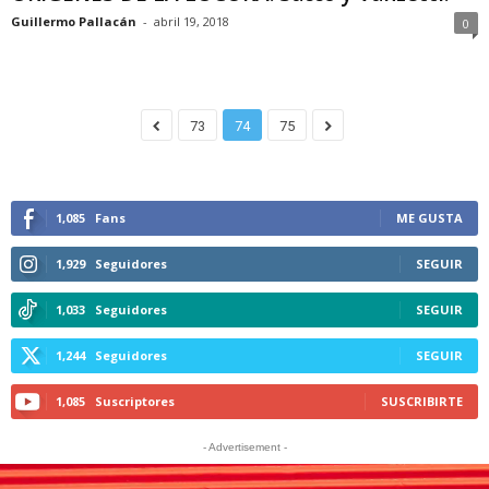
Guillermo Pallacán
-
abril 19, 2018
0
73
74
75
1,085
Fans
ME GUSTA
1,929
Seguidores
SEGUIR
1,033
Seguidores
SEGUIR
1,244
Seguidores
SEGUIR
1,085
Suscriptores
SUSCRIBIRTE
- Advertisement -