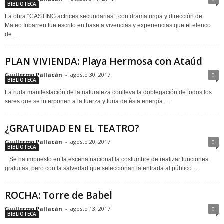
BIBLIOTECA
La obra “CASTING actrices secundarias”, con dramaturgia y dirección de
Mateo Iribarren fue escrito en base a vivencias y experiencias que el elenco
de...
PLAN VIVIENDA: Playa Hermosa con Ataúd
Guillermo Pallacán
-
agosto 30, 2017
0
BIBLIOTECA
La ruda manifestación de la naturaleza conlleva la doblegación de todos los
seres que se interponen a la fuerza y furia de ésta energía....
¿GRATUIDAD EN EL TEATRO?
Guillermo Pallacán
-
agosto 20, 2017
0
BIBLIOTECA
Se ha impuesto en la escena nacional la costumbre de realizar funciones
gratuitas, pero con la salvedad que seleccionan la entrada al público....
ROCHA: Torre de Babel
Guillermo Pallacán
-
agosto 13, 2017
0
BIBLIOTECA