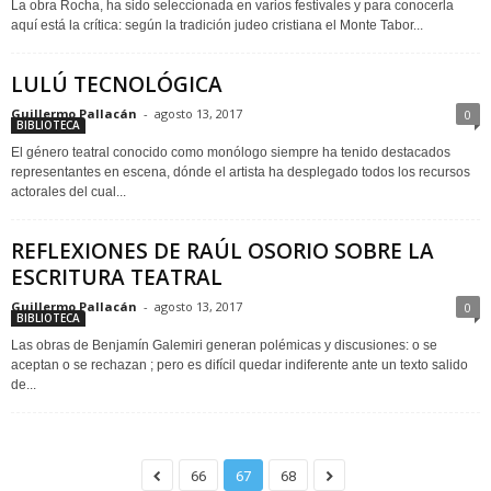
La obra Rocha, ha sido seleccionada en varios festivales y para conocerla
aquí está la crítica: según la tradición judeo cristiana el Monte Tabor...
LULÚ TECNOLÓGICA
Guillermo Pallacán
-
agosto 13, 2017
0
BIBLIOTECA
El género teatral conocido como monólogo siempre ha tenido destacados
representantes en escena, dónde el artista ha desplegado todos los recursos
actorales del cual...
REFLEXIONES DE RAÚL OSORIO SOBRE LA
ESCRITURA TEATRAL
Guillermo Pallacán
-
agosto 13, 2017
0
BIBLIOTECA
Las obras de Benjamín Galemiri generan polémicas y discusiones: o se
aceptan o se rechazan ; pero es difícil quedar indiferente ante un texto salido
de...
66
67
68