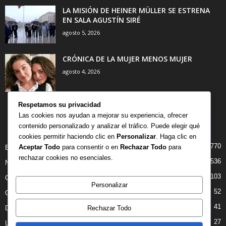
LA MISIÓN DE HEINER MÜLLER SE ESTRENA
EN SALA AGUSTÍN SIRÉ
agosto 5, 2026
CRÓNICA DE LA MUJER MENOS MUJER
agosto 4, 2026
Respetamos su privacidad
Las cookies nos ayudan a mejorar su experiencia, ofrecer
contenido personalizado y analizar el tráfico. Puede elegir qué
CATEGORÍA POPULAR
cookies permitir haciendo clic en
Personalizar
. Haga clic en
770
Aceptar Todo
para consentir o en
Rechazar Todo
para
BIBLIOTECA
rechazar cookies no esenciales.
536
NOTICIAS
103
CRITICAS
Personalizar
52
OPINION
41
Rechazar Todo
DANZA
27
LIBROS