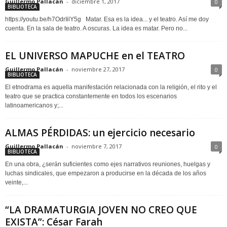
Guillermo Pallacán
-
diciembre 1, 2017
0
BIBLIOTECA
https://youtu.be/h7OdrIilY5g Matar. Esa es la idea... y el teatro. Así me doy
cuenta. En la sala de teatro. A oscuras. La idea es matar. Pero no...
EL UNIVERSO MAPUCHE en el TEATRO
Guillermo Pallacán
-
noviembre 27, 2017
0
BIBLIOTECA
El etnodrama es aquella manifestación relacionada con la religión, el rito y el
teatro que se practica constantemente en todos los escenarios
latinoamericanos y;...
ALMAS PÉRDIDAS: un ejercicio necesario
Guillermo Pallacán
-
noviembre 7, 2017
0
BIBLIOTECA
En una obra, ¿serán suficientes como ejes narrativos reuniones, huelgas y
luchas sindicales, que empezaron a producirse en la década de los años
veinte,...
“LA DRAMATURGIA JOVEN NO CREO QUE
EXISTA”: César Farah