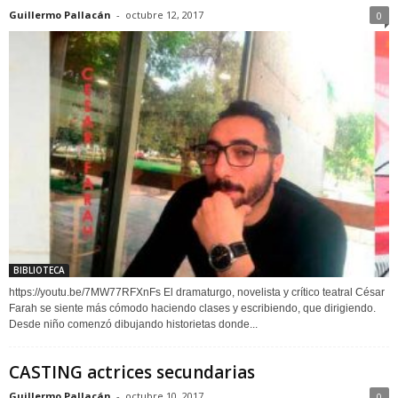
Guillermo Pallacán
-
octubre 12, 2017
0
BIBLIOTECA
https://youtu.be/7MW77RFXnFs El dramaturgo, novelista y crítico teatral César
Farah se siente más cómodo haciendo clases y escribiendo, que dirigiendo.
Desde niño comenzó dibujando historietas donde...
CASTING actrices secundarias
Guillermo Pallacán
-
octubre 10, 2017
0