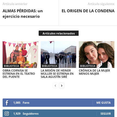
Artículo anterior
Artículo siguiente
ALMAS PÉRDIDAS: un
EL ORIGEN DE LA CONDENA
ejercicio necesario
Artículos relacionados
BIBLIOTECA
BIBLIOTECA
BIBLIOTECA
OBRA CORNISA SE
LA MISIÓN DE HEINER
CRÓNICA DE LA MUJER
ESTRENA EN EL TEATRO
MÜLLER SE ESTRENA EN
MENOS MUJER
DEL PUENTE
SALA AGUSTÍN SIRÉ
1,085
Fans
ME GUSTA
1,929
Seguidores
SEGUIR