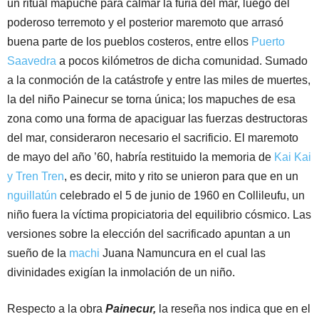
un ritual mapuche para calmar la furia del mar, luego del
poderoso terremoto y el posterior maremoto que arrasó
buena parte de los pueblos costeros, entre ellos
Puerto
Saavedra
a pocos kilómetros de dicha comunidad. Sumado
a la conmoción de la catástrofe y entre las miles de muertes,
la del niño Painecur se torna única; los mapuches de esa
zona como una forma de apaciguar las fuerzas destructoras
del mar, consideraron necesario el sacrificio. El maremoto
de mayo del año ’60, habría restituido la memoria de
Kai Kai
y Tren Tren
, es decir, mito y rito se unieron para que en un
nguillatún
celebrado el 5 de junio de 1960 en Collileufu, un
niño fuera la víctima propiciatoria del equilibrio cósmico. Las
versiones sobre la elección del sacrificado apuntan a un
sueño de la
machi
Juana Namuncura en el cual las
divinidades exigían la inmolación de un niño.
Respecto a la obra
Painecur,
la reseña nos indica que en el