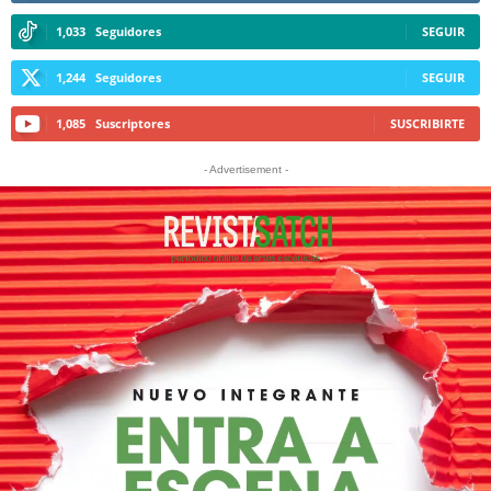
1,033
Seguidores
SEGUIR
1,244
Seguidores
SEGUIR
1,085
Suscriptores
SUSCRIBIRTE
- Advertisement -