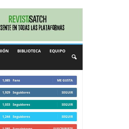
NIÓN
BIBLIOTECA
EQUIPO
1,085
Fans
ME GUSTA
1,929
Seguidores
SEGUIR
1,033
Seguidores
SEGUIR
1,244
Seguidores
SEGUIR
1,085
Suscriptores
SUSCRIBIRTE