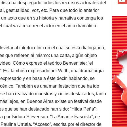
rtista ha desplegado todos los recursos actorales del
l, gestualidad, voz, etc. Para que todo lo anterior
 un texto que en su historia y narrativa contenga los
cual va a recorrer el actor en el arco dramático
velar al interlocutor con el cual se está dialogando,
es que refieren al mismo: una carta, algún objeto
 video. Cómo expresó el teórico Benveniste: “el
”. Es, también expresado por Wirth, una dramaturgia
o expresado y en base a éste decir, hablando, se
scénico. También es una manifestación que ha ido
se han realizado muestras y ciclos destacados, tanto
 más lejos, en Buenos Aires existe un festival desde
es que se han destacado han sido: “Hilda Peña”;
ta por Isidora Stevenson. “La Amante Fascista”, de
aulina Urrutia. “Acceso”, escrita por el director de