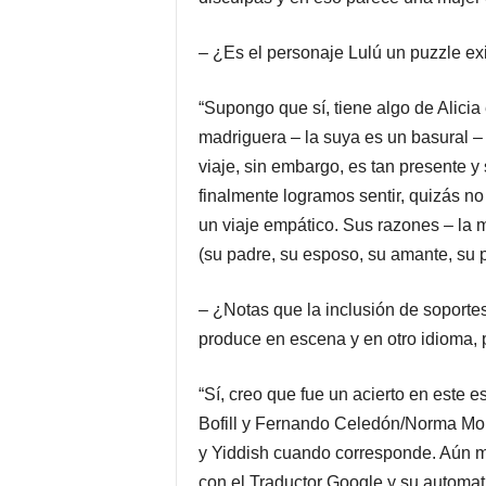
– ¿Es el personaje Lulú un puzzle exi
“Supongo que sí, tiene algo de Alicia 
madriguera – la suya es un basural – 
viaje, sin embargo, es tan presente y 
finalmente logramos sentir, quizás no 
un viaje empático. Sus razones – la 
(su padre, su esposo, su amante, su p
– ¿Notas que la inclusión de soportes
produce en escena y en otro idioma, p
“Sí, creo que fue un acierto en este 
Bofill y Fernando Celedón/Norma Mor,
y Yiddish cuando corresponde. Aún m
con el Traductor Google y su automati