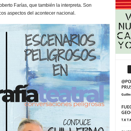
berto Farías, que también la interpreta. Son
icos aspectos del acontecer nacional.
@POS
PRU
Guill
FUE
GEO
T.K T.