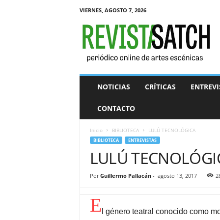
VIERNES, AGOSTO 7, 2026
R
e
v
i
s
t
a
NOTICIAS
CRÍTICAS
ENTREVI
S
A
CONTACTO
T
C
Inicio
BIBLIOTECA
LULÚ TECNOLÓGICA
H
BIBLIOTECA
ENTREVISTAS
LULÚ TECNOLÓGI
Por
Guillermo Pallacán
-
agosto 13, 2017
2
E
l género teatral conocido como m