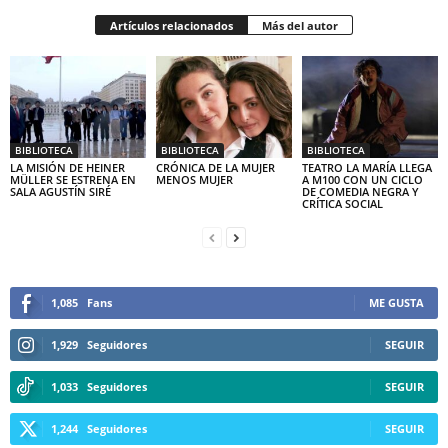
Artículos relacionados
Más del autor
BIBLIOTECA
BIBLIOTECA
BIBLIOTECA
LA MISIÓN DE HEINER
CRÓNICA DE LA MUJER
TEATRO LA MARÍA LLEGA
MÜLLER SE ESTRENA EN
MENOS MUJER
A M100 CON UN CICLO
SALA AGUSTÍN SIRÉ
DE COMEDIA NEGRA Y
CRÍTICA SOCIAL
1,085
Fans
ME GUSTA
1,929
Seguidores
SEGUIR
1,033
Seguidores
SEGUIR
1,244
Seguidores
SEGUIR