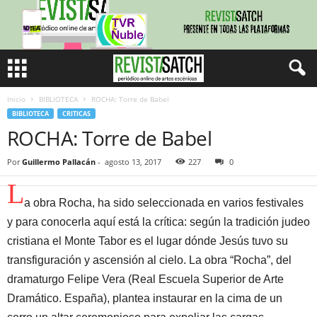
Inicio
BIBLIOTECA
ROCHA: Torre de Babel
BIBLIOTECA
CRITICAS
ROCHA: Torre de Babel
Por
Guillermo Pallacán
-
agosto 13, 2017
227
0
L
a obra Rocha, ha sido seleccionada en varios festivales
y para conocerla aquí está la crítica: según la tradición judeo
cristiana el Monte Tabor es el lugar dónde Jesús tuvo su
transfiguración y ascensión al cielo. La obra “Rocha”, del
dramaturgo Felipe Vera (Real Escuela Superior de Arte
Dramático. España), plantea instaurar en la cima de un