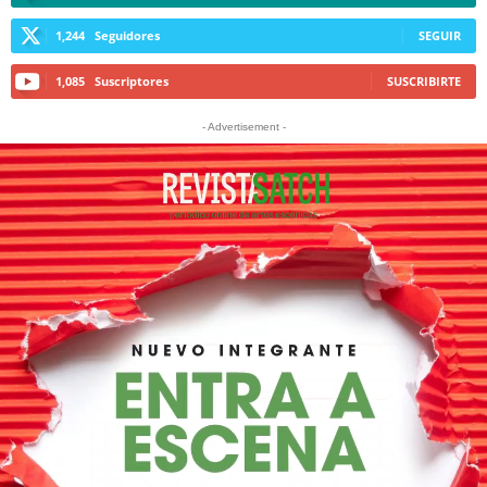
1,244
Seguidores
SEGUIR
1,085
Suscriptores
SUSCRIBIRTE
- Advertisement -