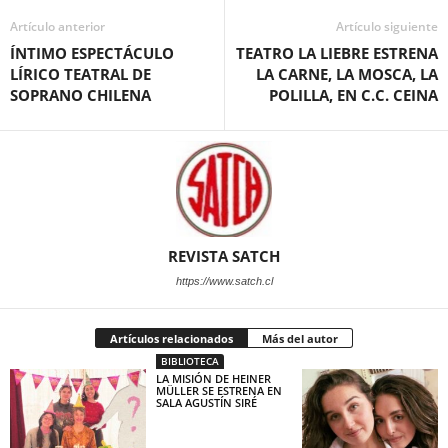
Artículo anterior
Artículo siguiente
ÍNTIMO ESPECTÁCULO
TEATRO LA LIEBRE ESTRENA
LÍRICO TEATRAL DE
LA CARNE, LA MOSCA, LA
SOPRANO CHILENA
POLILLA, EN C.C. CEINA
REVISTA SATCH
https://www.satch.cl
Artículos relacionados
Más del autor
BIBLIOTECA
LA MISIÓN DE HEINER
MÜLLER SE ESTRENA EN
SALA AGUSTÍN SIRÉ