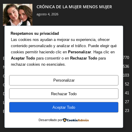
CRÓNICA DE LA MUJER MENOS MUJER
agosto 4, 2026
Respetamos su privacidad
Las cookies nos ayudan a mejorar su experiencia, ofrecer
contenido personalizado y analizar el tráfico. Puede elegir qué
CATEGORÍA POPULAR
cookies permitir haciendo clic en
Personalizar
. Haga clic en
770
Aceptar Todo
para consentir o en
Rechazar Todo
para
BIBLIOTECA
rechazar cookies no esenciales.
536
NOTICIAS
103
CRITICAS
Personalizar
52
OPINION
41
Rechazar Todo
DANZA
27
LIBROS
Aceptar Todo
23
ENTREVISTAS
Desarrollado por