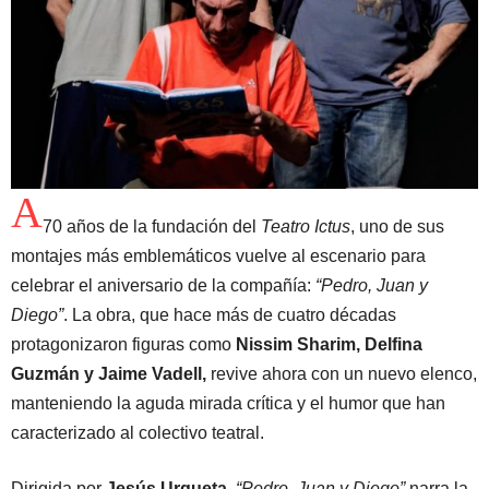
A
70 años de la fundación del
Teatro Ictus
, uno de sus
montajes más emblemáticos vuelve al escenario para
celebrar el aniversario de la compañía:
“Pedro, Juan y
Diego”
. La obra, que hace más de cuatro décadas
protagonizaron figuras como
Nissim Sharim, Delfina
Guzmán y Jaime Vadell,
revive ahora con un nuevo elenco,
manteniendo la aguda mirada crítica y el humor que han
caracterizado al colectivo teatral.
Dirigida por
Jesús Urqueta
,
“Pedro, Juan y Diego”
narra la