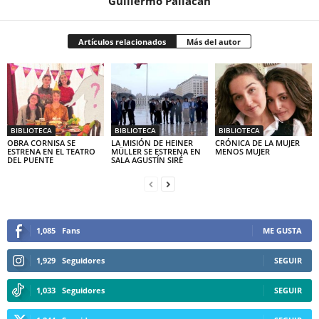
Guillermo Pallacán
Artículos relacionados
Más del autor
BIBLIOTECA
BIBLIOTECA
BIBLIOTECA
OBRA CORNISA SE
LA MISIÓN DE HEINER
CRÓNICA DE LA MUJER
ESTRENA EN EL TEATRO
MÜLLER SE ESTRENA EN
MENOS MUJER
DEL PUENTE
SALA AGUSTÍN SIRÉ
1,085
Fans
ME GUSTA
1,929
Seguidores
SEGUIR
1,033
Seguidores
SEGUIR