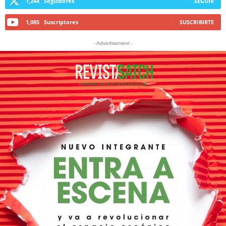
1,244
Seguidores
SEGUIR
1,085
Suscriptores
SUSCRIBIRTE
- Advertisement -