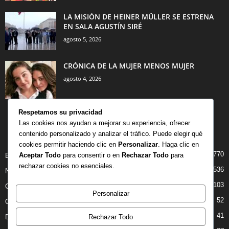
LA MISIÓN DE HEINER MÜLLER SE ESTRENA
EN SALA AGUSTÍN SIRÉ
agosto 5, 2026
CRÓNICA DE LA MUJER MENOS MUJER
agosto 4, 2026
Respetamos su privacidad
Las cookies nos ayudan a mejorar su experiencia, ofrecer
contenido personalizado y analizar el tráfico. Puede elegir qué
CATEGORÍA POPULAR
cookies permitir haciendo clic en
Personalizar
. Haga clic en
770
Aceptar Todo
para consentir o en
Rechazar Todo
para
BIBLIOTECA
rechazar cookies no esenciales.
536
NOTICIAS
103
CRITICAS
Personalizar
52
OPINION
41
Rechazar Todo
DANZA