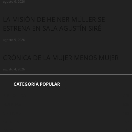
agosto 6, 2026
LA MISIÓN DE HEINER MÜLLER SE
ESTRENA EN SALA AGUSTÍN SIRÉ
agosto 5, 2026
CRÓNICA DE LA MUJER MENOS MUJER
agosto 4, 2026
CATEGORÍA POPULAR
BIBLIOTECA
770
NOTICIAS
536
CRITICAS
103
OPINION
52
DANZA
41