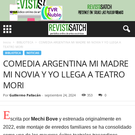
Inicio
BIBLIOTECA
COMEDIA ARGENTINA MI MADRE MI NOVIA Y YO LLEGA A
TEATRO MORI
BIBLIOTECA
NOTICIAS
COMEDIA ARGENTINA MI MADRE
MI NOVIA Y YO LLEGA A TEATRO
MORI
Por
Guillermo Pallacán
-
septiembre 24, 2024
353
0
E
scrita por
Mechi Bove
y estrenada originalmente en
2022, este montaje de enredos familiares se ha consolidado