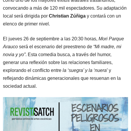
como uno de los mayores éxitos teatrales trasandinos,
convocando a más de 120 mil espectadores. Su adaptación
local será dirigida por
Christian Zúñiga
y contará con un
elenco de primer nivel.
El jueves 26 de septiembre a las 20:30 horas,
Mori Parque
Arauco
será el escenario del preestreno de
“Mi madre, mi
novia y yo”
. Esta comedia busca, a través del humor,
generar una reﬂexión sobre las relaciones familiares,
explorando el conﬂicto entre
la ‘suegra’ y la ‘nuera
’ y
reﬂejando dinámicas generacionales que resuenan en la
sociedad actual.