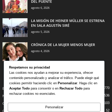
DEL PUENTE
agosto 6, 2026
LA MISIÓN DE HEINER MÜLLER SE ESTRENA
EN SALA AGUSTÍN SIRÉ
agosto 5, 2026
CRÓNICA DE LA MUJER MENOS MUJER
agosto 4, 2026
Respetamos su privacidad
Las cookies nos ayudan a mejorar su experiencia, ofrecer
contenido personalizado y analizar el tráfico. Puede elegir qué
CATEGORÍA POPULAR
cookies permitir haciendo clic en
Personalizar
. Haga clic en
770
Aceptar Todo
para consentir o en
Rechazar Todo
para
BIBLIOTECA
rechazar cookies no esenciales.
536
NOTICIAS
103
CRITICAS
Personalizar
52
OPINION