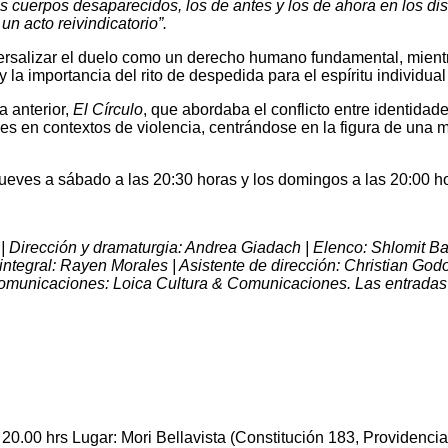
os cuerpos desaparecidos, los de antes y los de ahora en los dist
n acto reivindicatorio”.
versalizar el duelo como un derecho humano fundamental, mientr
 importancia del rito de despedida para el espíritu individual 
a anterior,
El Círculo
, que abordaba el conflicto entre identidade
es en contextos de violencia, centrándose en la figura de una mu
 jueves a sábado a las 20:30 horas y los domingos a las 20:00 ho
| Dirección y dramaturgia: Andrea Giadach | Elenco: Shlomit B
ntegral: Rayen Morales | Asistente de dirección: Christian Godo
Comunicaciones: Loica Cultura & Comunicaciones. Las entradas 
20.00 hrs Lugar: Mori Bellavista (Constitución 183, Providencia