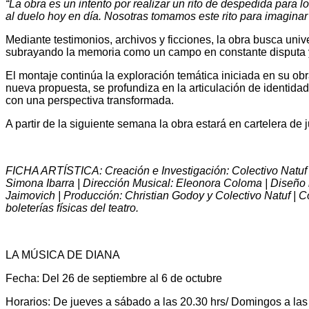
“La obra es un intento por realizar un rito de despedida para l
al duelo hoy en día. Nosotras tomamos este rito para imaginar u
Mediante testimonios, archivos y ficciones, la obra busca uni
subrayando la memoria como un campo en constante disputa y la
El montaje continúa la exploración temática iniciada en su obr
nueva propuesta, se profundiza en la articulación de identidad
con una perspectiva transformada.
A partir de la siguiente semana la obra estará en cartelera de
FICHA ARTÍSTICA: Creación e Investigación: Colectivo Natuf 
Simona Ibarra | Dirección Musical: Eleonora Coloma | Diseño i
Jaimovich | Producción: Christian Godoy y Colectivo Natuf | 
boleterías físicas del teatro.
LA MÚSICA DE DIANA
Fecha: Del 26 de septiembre al 6 de octubre
Horarios: De jueves a sábado a las 20.30 hrs/ Domingos a las 