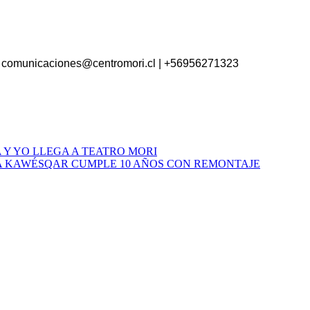
ri comunicaciones@centromori.cl | +56956271323
 Y YO LLEGA A TEATRO MORI
A KAWÉSQAR CUMPLE 10 AÑOS CON REMONTAJE