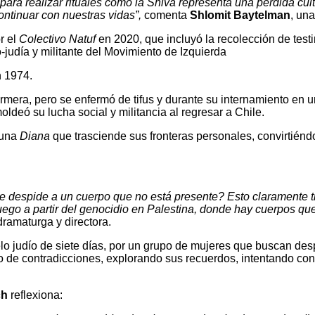
 para realizar rituales como la Shivá representa una pérdida cul
ntinuar con nuestras vidas”,
comenta
Shlomit Baytelman
, una
r el
Colectivo Natuf
en 2020, que incluyó la recolección de testim
o-judía y militante del Movimiento de Izquierda
n 1974.
ermera, pero se enfermó de tifus y durante su internamiento en un 
deó su lucha social y militancia al regresar a Chile.
e una
Diana
que trasciende sus fronteras personales, convirtiénd
se despide a un cuerpo que no está presente? Esto claramente ti
o a partir del genocidio en Palestina, donde hay cuerpos que n
 dramaturga y directora.
lo judío de siete días, por un grupo de mujeres que buscan des
no de contradicciones, explorando sus recuerdos, intentando co
ch
reflexiona: