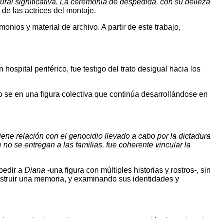
tural significativa. La ceremonia de despedida, con su belleza
 de las actrices del montaje.
onios y material de archivo. A partir de este trabajo,
hospital periférico, fue testigo del trato desigual hacia los
o se en una figura colectiva que continúa desarrollándose en
ene relación con el genocidio llevado a cabo por la dictadura
o se entregan a las familias, fue coherente vincular la
pedir a
Diana
-una figura con múltiples historias y rostros-, sin
nstruir una memoria, y examinando sus identidades y