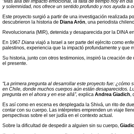
“Más allá del impacto emocional, la falta de tiempo hoy en día
y solemnidad, nos ofrece un sentido profundo y nos ayuda a co
Este proyecto surgió a partir de una investigación realizada po
descubrieron la historia de
Diana Arón
, una periodista chilen
Revolucionaria (MIR), detenida y desaparecida por la DINA e
En 1967
Diana
viajó a Israel a ser parte del ejército como enf
palestinos, experiencia que la impactó profundamente y que mol
Su historia, junto con otros testimonios, inspiró la creación d
el presente.
“La primera pregunta al desarrollar este proyecto fue: ¿cómo 
en Chile, donde muchos cuerpos aún están desaparecidos. Lueg
pregunta en el ahora y en ese allá”,
explica
Andrea Giadich
,
Es así como en escena es desplegada la Shivá, un rito de due
contar con su cuerpo. Las intérpretes emprenden un viaje lle
perspectivas sobre el ser judía en el contexto actual.
Sobre la dificultad de despedir a alguien sin su cuerpo,
Giadi